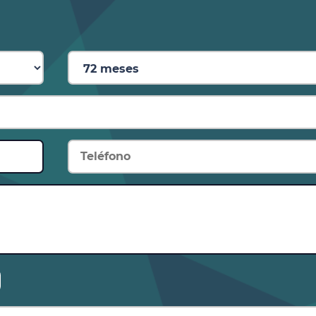
, térmico
andos del climatizador detrás
ás