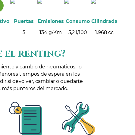
tivo
Puertas
Emisiones
Consumo
Cilindrada
5
134 g/Km
5,2 l/100
1.968 cc
 el renting?
miento y cambio de neumáticos, lo
Menores tiempos de espera en los
idir si devolver, cambiar o quedarte
los más punteros del mercado.