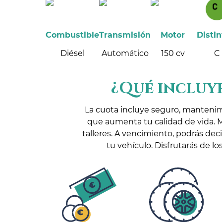
Combustible
Transmisión
Motor
Distin
Diésel
Automático
150 cv
C
¿Qué incluye
La cuota incluye seguro, manteni
que aumenta tu calidad de vida. 
talleres. A vencimiento, podrás dec
tu vehículo. Disfrutarás de 