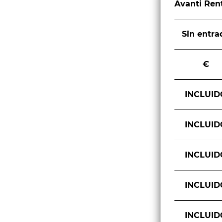
Avanti Ren
Sin entra
€
INCLUID
INCLUID
INCLUID
INCLUID
INCLUID