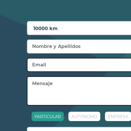
(DSG)
Volante superdeportivo con Tiptronic
Climatronic (3 zonas) con panel de m
2 lámparas de lectura delante, 2 detr
PARTICULAR
AUTÓNOMO
EMPRESA