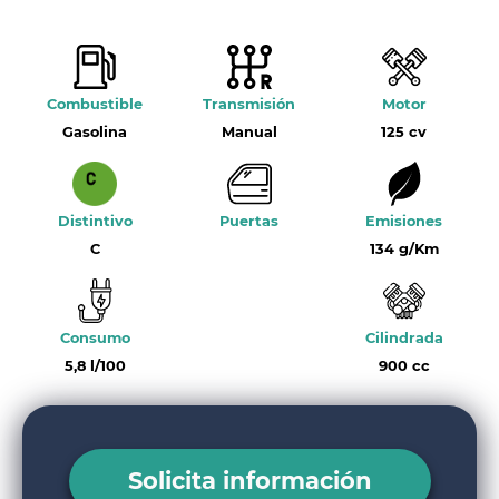
Combustible
Transmisión
Motor
Gasolina
Manual
125 cv
Distintivo
Puertas
Emisiones
C
134 g/Km
Consumo
Cilindrada
5,8 l/100
900 cc
Solicita información