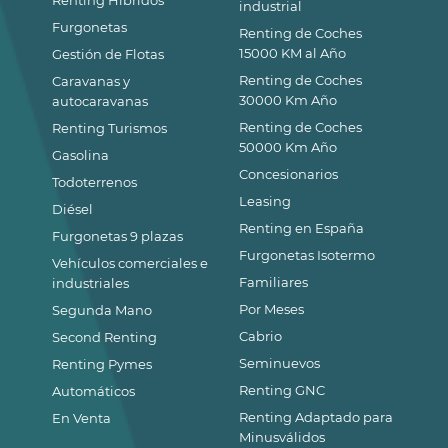
Renting Híbridos
industrial
Furgonetas
Renting de Coches
15000 KM al Año
Gestión de Flotas
Renting de Coches
Caravanas y
30000 Km Año
autocaravanas
Renting de Coches
Renting Turismos
50000 Km Año
Gasolina
Concesionarios
Todoterrenos
Leasing
Diésel
Renting en España
Furgonetas 9 plazas
Furgonetas Isotermo
Vehículos comerciales e
Familiares
industriales
Por Meses
Segunda Mano
Cabrio
Second Renting
Seminuevos
Renting Pymes
Renting GNC
Automáticos
Renting Adaptado para
En Venta
Minusválidos