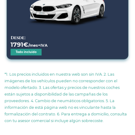
Desde:
1791
€
/mes+IVA
Todo incluido
*1. Los precios incluidos en nuestra web son sin IVA. 2. Las
imágenes de los vehículos pueden no corresponder con el
modelo ofertado. 3. Las ofertas y precios de nuestros coches
están sujetos a disponibilidad de las campañas de los
proveedores. 4. Cambio de neumáticos obligatorios. 5. La
información de está página web no es vinculante hasta la
formalización del contrato. 6. Para entrega a domicilio, consulta
con tu asesor comercial si incluye algún sobrecoste.