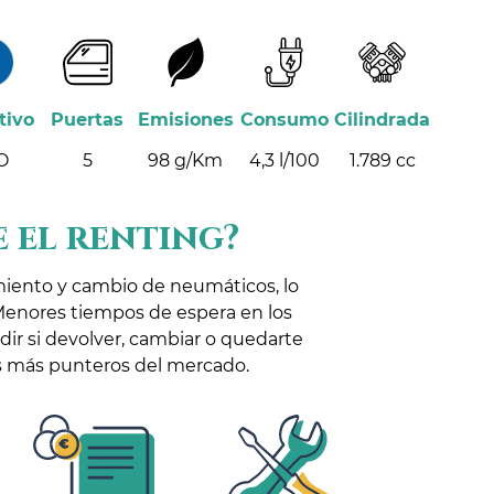
tivo
Puertas
Emisiones
Consumo
Cilindrada
O
5
98 g/Km
4,3 l/100
1.789 cc
 el renting?
miento y cambio de neumáticos, lo
Menores tiempos de espera en los
idir si devolver, cambiar o quedarte
los más punteros del mercado.