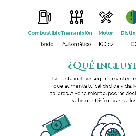
Combustible
Transmisión
Motor
Distin
Híbrido
Automático
160 cv
EC
¿Qué incluye
La cuota incluye seguro, manteni
que aumenta tu calidad de vida. 
talleres. A vencimiento, podrás dec
tu vehículo. Disfrutarás de 