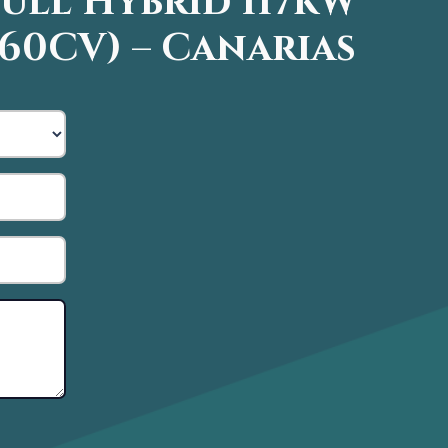
ull Hybrid 117kW
160CV) – Canarias