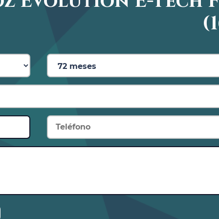
z Evolution E-Tech F
con función AutoHold
(
ensor de lluvia