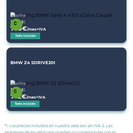
Gasolina
Desde:
728
€
/mes+IVA
Todo incluido
BMW Z4 SDRIVE20I
Gasolina
Desde:
752
€
/mes+IVA
Todo incluido
*1. Los precios incluidos en nuestra web son sin IVA. 2. Las
imágenes de los vehículos pueden no corresponder con el