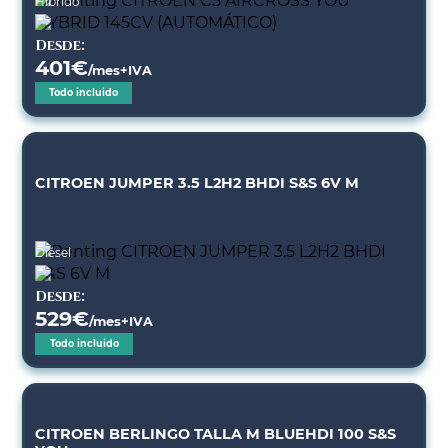
Híbrido
Desde:
401
€
/mes+IVA
Todo incluido
CITROEN JUMPER 3.5 L2H2 BHDI S&S 6V M
Diésel
Desde:
529
€
/mes+IVA
Todo incluido
CITROEN BERLINGO TALLA M BLUEHDI 100 S&S