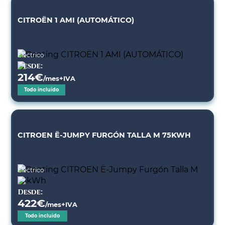
CITROËN 1 AMI (AUTOMÁTICO)
Eléctrico
Desde:
214
€
/mes+IVA
Todo incluido
CITROEN Ë-JUMPY FURGÓN TALLA M 75KWH
Eléctrico
Desde:
422
€
/mes+IVA
Todo incluido