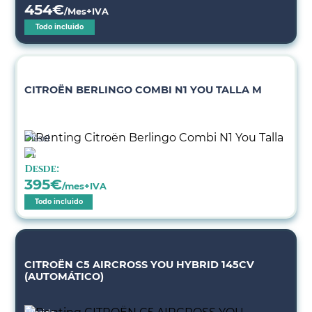
454
€
/Mes+IVA
Todo incluido
CITROËN BERLINGO COMBI N1 YOU TALLA M
Diésel
Desde:
395
€
/mes+IVA
Todo incluido
CITROËN C5 AIRCROSS YOU HYBRID 145CV
(AUTOMÁTICO)