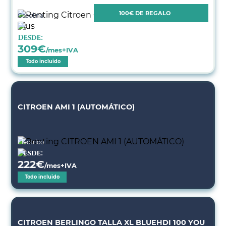
100€ DE REGALO
Gasolina
Desde:
309
€
/mes+IVA
Todo incluido
CITROEN AMI 1 (AUTOMÁTICO)
Eléctrico
Desde:
222
€
/mes+IVA
Todo incluido
CITROEN BERLINGO TALLA XL BLUEHDI 100 YOU