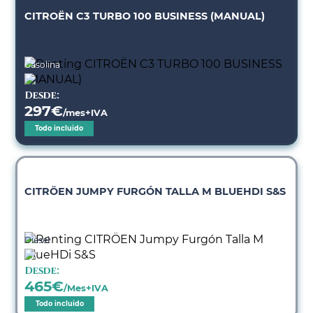
CITROËN C3 TURBO 100 BUSINESS (MANUAL)
Gasolina
Desde:
297
€
/mes+IVA
Todo incluido
CITRÖEN JUMPY FURGÓN TALLA M BLUEHDI S&S
Diésel
Desde:
465
€
/Mes+IVA
Todo incluido