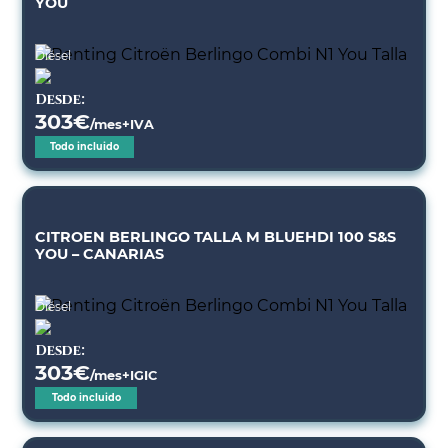
YOU
Diésel
Desde:
303
€
/mes+IVA
Todo incluido
CITROEN BERLINGO TALLA M BLUEHDI 100 S&S
YOU – CANARIAS
Diésel
Desde:
303
€
/mes+IGIC
Todo incluido