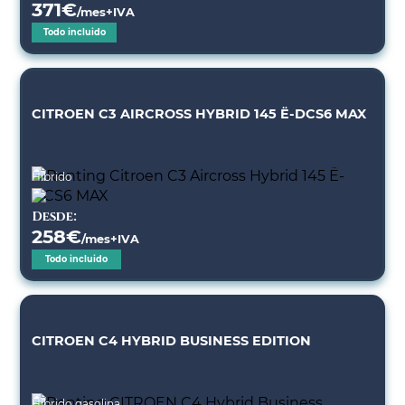
371
€
/mes+IVA
Todo incluido
CITROEN C3 AIRCROSS HYBRID 145 Ë-DCS6 MAX
Híbrido
Desde:
258
€
/mes+IVA
Todo incluido
CITROEN C4 HYBRID BUSINESS EDITION
Híbrido gasolina