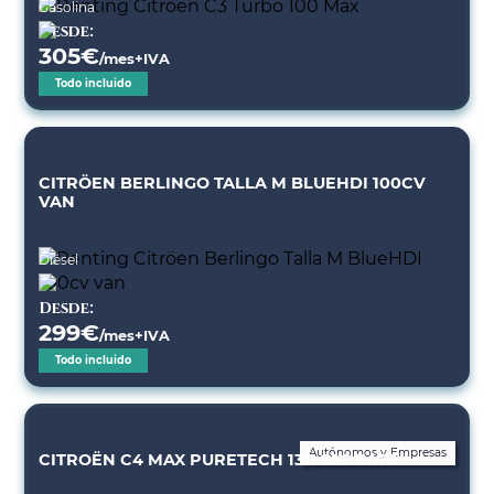
Gasolina
Desde:
305
€
/mes+IVA
Todo incluido
CITRÖEN BERLINGO TALLA M BLUEHDI 100CV
VAN
Diésel
Desde:
299
€
/mes+IVA
Todo incluido
Autónomos y Empresas
CITROËN C4 MAX PURETECH 130 S&S EAT8