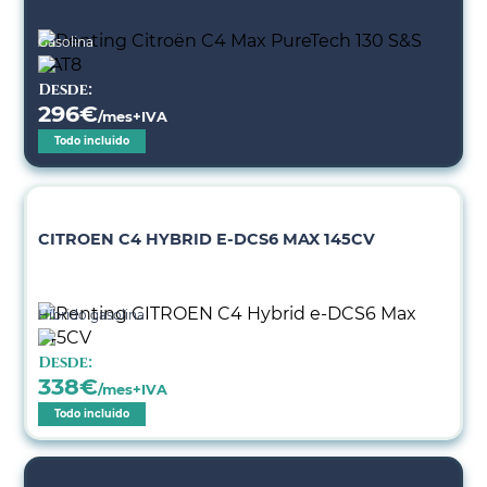
Gasolina
Desde:
296
€
/mes+IVA
Todo incluido
CITROEN C4 HYBRID E-DCS6 MAX 145CV
Híbrido gasolina
Desde:
338
€
/mes+IVA
Todo incluido