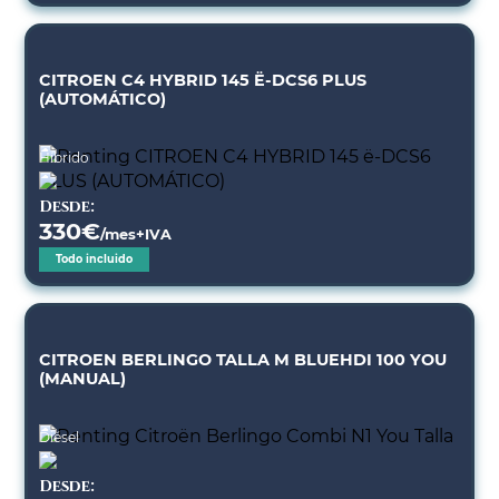
CITROEN C4 HYBRID 145 Ë-DCS6 PLUS
(AUTOMÁTICO)
Híbrido
Desde:
330
€
/mes+IVA
Todo incluido
CITROEN BERLINGO TALLA M BLUEHDI 100 YOU
(MANUAL)
Diésel
Desde: