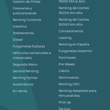
15000 KM al Año
Gestión de Flotas
Renting de Coches
Caravanas y
30000 Km Año
autocaravanas
Renting de Coches
Renting Turismos
50000 Km Año
Gasolina
Concesionarios
Todoterrenos
Leasing
Diésel
Renting en España
Furgonetas 9 plazas
Furgonetas Isotermo
Vehículos comerciales e
Familiares
industriales
Por Meses
Segunda Mano
Cabrio
Second Renting
Seminuevos
Renting Pymes
Renting GNC
Automáticos
Renting Adaptado para
En Venta
Minusválidos
Pick Up
De lujo