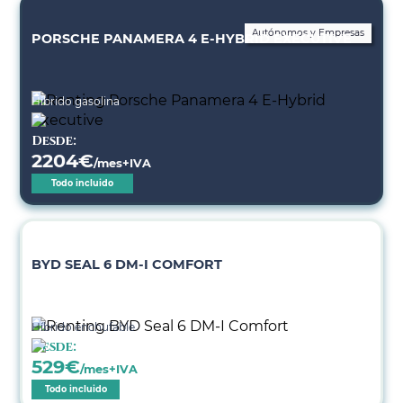
Autónomos y Empresas
PORSCHE PANAMERA 4 E-HYBRID EXECUTIVE
Híbrido gasolina
Desde:
2204
€
/mes+IVA
Todo incluido
BYD SEAL 6 DM-I COMFORT
Híbrido enchufable
Desde:
529
€
/mes+IVA
Todo incluido