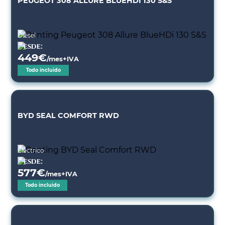
PEUGEOT 308 ALLURE BLUEHDI 130 S&S
Diésel
Desde:
449
€
/mes+IVA
Todo incluido
BYD SEAL COMFORT RWD
Eléctrico
Desde:
577
€
/mes+IVA
Todo incluido