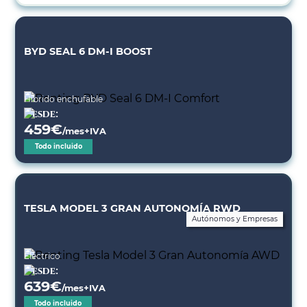
BYD SEAL 6 DM-I BOOST
Híbrido enchufable
Desde:
459
€
/mes+IVA
Todo incluido
TESLA MODEL 3 GRAN AUTONOMÍA RWD
Autónomos y Empresas
Eléctrico
Desde:
639
€
/mes+IVA
Todo incluido