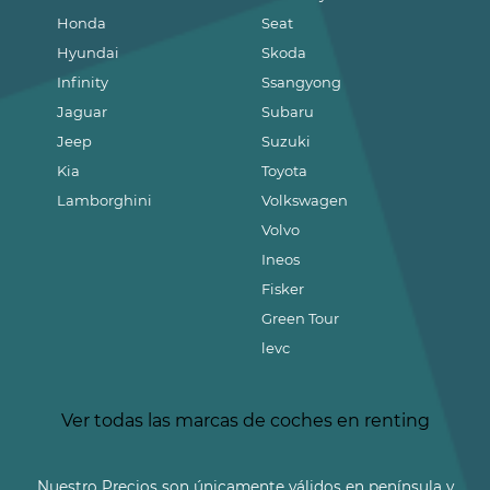
Honda
Seat
Hyundai
Skoda
Infinity
Ssangyong
Jaguar
Subaru
Jeep
Suzuki
Kia
Toyota
Lamborghini
Volkswagen
Volvo
Ineos
Fisker
Green Tour
levc
Ver todas las marcas de coches en renting
Nuestro Precios son únicamente válidos en península y