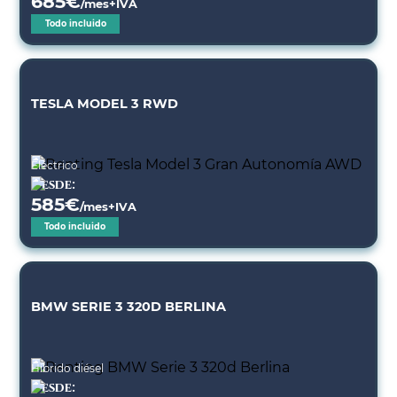
685
€
/mes+IVA
Todo incluido
TESLA MODEL 3 RWD
Eléctrico
Desde:
585
€
/mes+IVA
Todo incluido
BMW SERIE 3 320D BERLINA
Híbrido diésel
Desde: