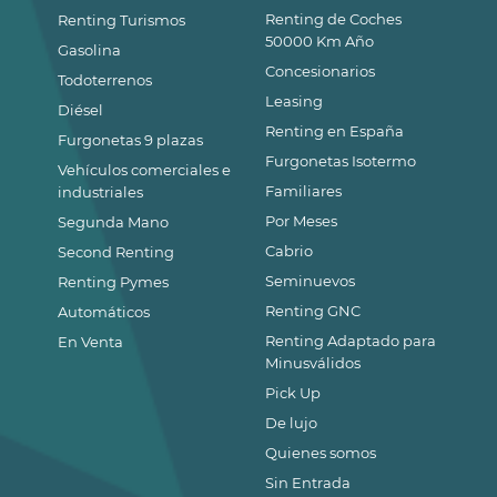
Renting de Coches
Renting Turismos
50000 Km Año
Gasolina
Concesionarios
Todoterrenos
Leasing
Diésel
Renting en España
Furgonetas 9 plazas
Furgonetas Isotermo
Vehículos comerciales e
Familiares
industriales
Por Meses
Segunda Mano
Cabrio
Second Renting
Seminuevos
Renting Pymes
Renting GNC
Automáticos
Renting Adaptado para
En Venta
Minusválidos
Pick Up
De lujo
Quienes somos
Sin Entrada