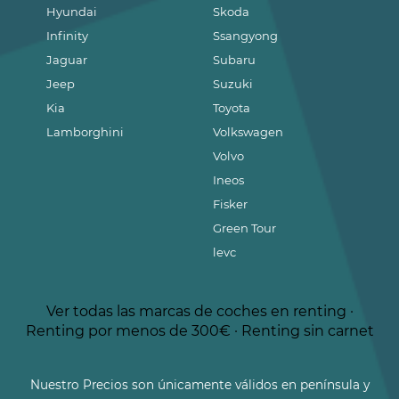
Hyundai
Skoda
Infinity
Ssangyong
Jaguar
Subaru
Jeep
Suzuki
Kia
Toyota
Lamborghini
Volkswagen
Volvo
Ineos
Fisker
Green Tour
levc
Ver todas las marcas de coches en renting
·
Renting por menos de 300€
·
Renting sin carnet
Nuestro Precios son únicamente válidos en península y