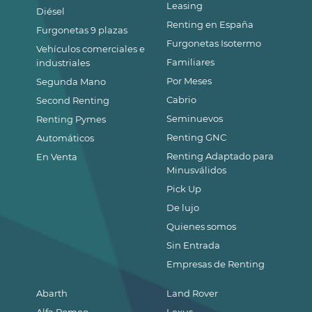
Leasing
Diésel
Renting en España
Furgonetas 9 plazas
Furgonetas Isotermo
Vehículos comerciales e
Familiares
industriales
Por Meses
Segunda Mano
Cabrio
Second Renting
Seminuevos
Renting Pymes
Renting GNC
Automáticos
Renting Adaptado para
En Venta
Minusválidos
Pick Up
De lujo
Quienes somos
Sin Entrada
Empresas de Renting
Abarth
Land Rover
Alfa Romeo
Lexus