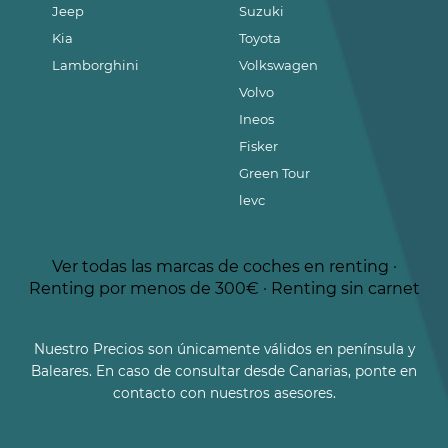
Jeep
Suzuki
Kia
Toyota
Lamborghini
Volkswagen
Volvo
Ineos
Fisker
Green Tour
levc
Ver todas las marcas de coches en renting
·
Renting por menos de 300€
·
Renting sin carnet
Nuestro Precios son únicamente válidos en península y
Baleares. En caso de consultar desde Canarias, ponte en
contacto con nuestros asesores.