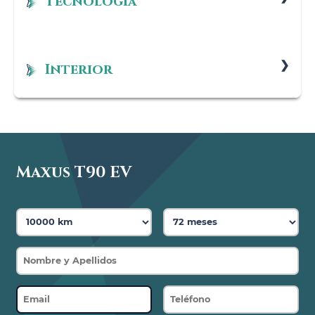
Tecnología
Equipo reparapinchazos
Función Mirror Link (Apple Carplay y QD link)
Carga rápida CC hata 10kjW
Interior
Recuperación de la energía de frenado
Protector de polímero en caja de carga
Maxus T90 EV