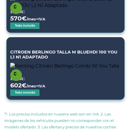
Desde:
570
€
/mes+IVA
Todo incluido
CITROEN BERLINGO TALLA M BLUEHDI 100 YOU
L1 N1 ADAPTADO
Desde:
602
€
/mes+IVA
Todo incluido
*1. Los precios incluidos en nuestra web son sin IVA. 2. Las
imágenes de los vehículos pueden no corresponder con el
modelo ofertado. 3. Las ofertas y precios de nuestros coches