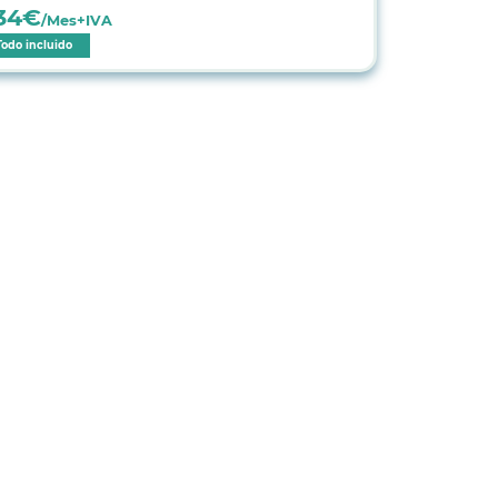
34
€
/Mes+IVA
Todo incluido