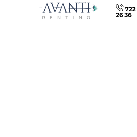
722 
26 36