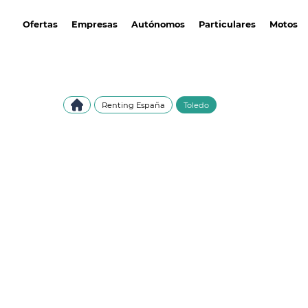
avantirenting.es
Ofertas
Empresas
Autónomos
Particulares
Motos
Renting España
Toledo