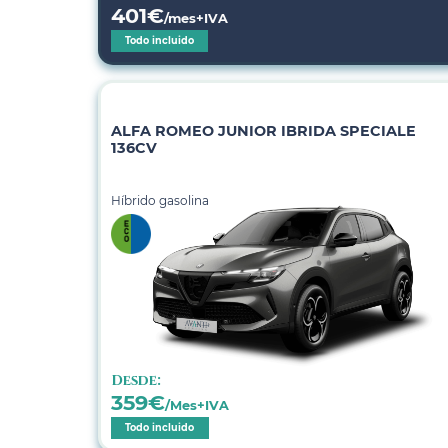
401
€
/mes+IVA
Todo incluido
ALFA ROMEO JUNIOR IBRIDA SPECIALE
136CV
Híbrido gasolina
Desde:
359
€
/Mes+IVA
Todo incluido