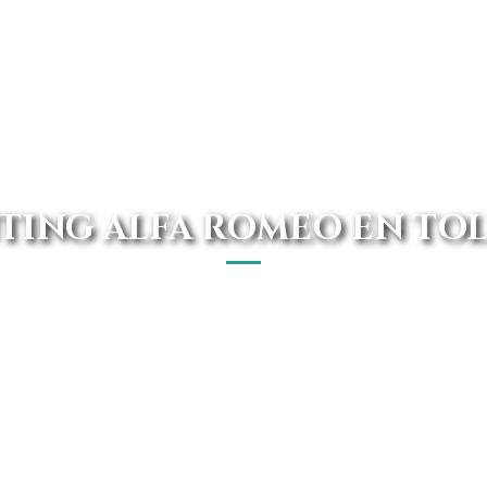
TING ALFA ROMEO EN TO
os mejores renting Alfa Romeo de Toledo. Disponemos d
las mejores ofertas del mercado.