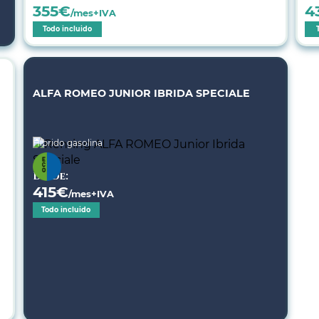
355
€
4
/mes+IVA
Todo incluido
ALFA ROMEO JUNIOR IBRIDA SPECIALE
Híbrido gasolina
Desde:
415
€
/mes+IVA
Todo incluido