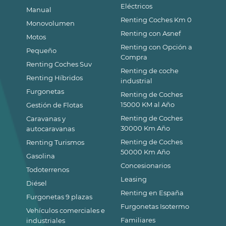
Eléctricos
Manual
Renting Coches Km 0
Monovolumen
Renting con Asnef
Motos
Renting con Opción a
Pequeño
Compra
Renting Coches Suv
Renting de coche
Renting Híbridos
industrial
Furgonetas
Renting de Coches
15000 KM al Año
Gestión de Flotas
Renting de Coches
Caravanas y
30000 Km Año
autocaravanas
Renting de Coches
Renting Turismos
50000 Km Año
Gasolina
Concesionarios
Todoterrenos
Leasing
Diésel
Renting en España
Furgonetas 9 plazas
Furgonetas Isotermo
Vehículos comerciales e
Familiares
industriales