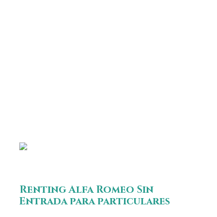
una elevada inversión inicial, contacta con Avanti
Renting y evita el pago de cuotas iniciales para la
compra de tu Alfa Romeo Sin Entrada. Con la
opción de renting no solo no deberás abonar
entrada, además de esto podrás configurar la
cuantía de tus mensualidades como prefieras,
eludiendo hacer una elevada inversión inicial.
Renting Alfa Romeo Sin
Entrada para particulares