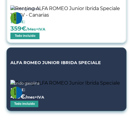
Híbrido gasolina
Desde:
359
€
/Mes+IVA
Todo incluido
ALFA ROMEO JUNIOR IBRIDA SPECIALE
Híbrido gasolina
Desde:
415
€
/mes+IVA
Todo incluido