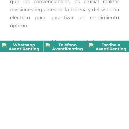
que los convencionales, es crucial realizar
revisiones regulares de la batería y del sistema
eléctrico para garantizar un rendimiento
óptimo.
Finalmente, considerar la instalación de un
cargador doméstico puede facilitar la carga
diaria y ayudar a reducir costos a largo plazo.
Además, estar al tanto de los incentivos y
beneficios fiscales que ofrecen distintos
gobiernos puede proporcionar ahorros
adicionales y mejorar la rentabilidad de los
vehículos de cero emisiones.