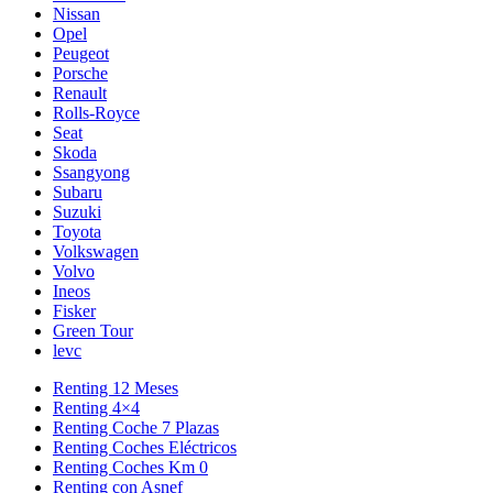
Nissan
Opel
Peugeot
Porsche
Renault
Rolls-Royce
Seat
Skoda
Ssangyong
Subaru
Suzuki
Toyota
Volkswagen
Volvo
Ineos
Fisker
Green Tour
levc
Renting 12 Meses
Renting 4×4
Renting Coche 7 Plazas
Renting Coches Eléctricos
Renting Coches Km 0
Renting con Asnef