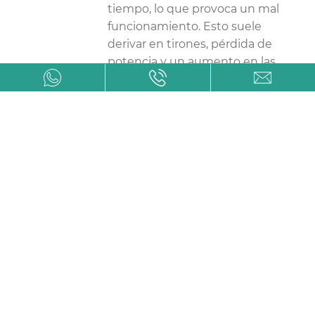
tiempo, lo que provoca un mal
funcionamiento. Esto suele
derivar en tirones, pérdida de
potencia y un aumento en las
emisiones de óxidos de
nitrógeno (NOx). Una limpieza
periódica puede prevenir este
problema.
Problemas con los sensores
de oxígeno y temperatura:
Los
sensores son componentes
vitales para el monitoreo del
sistema antipolución. Si están
dañados o descalibrados,
pueden enviar lecturas
incorrectas a la centralita, lo que
afecta la mezcla aire-