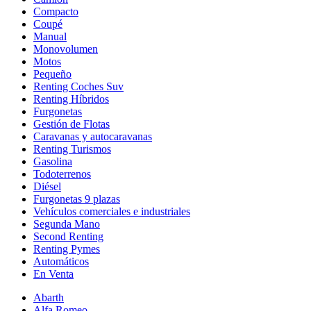
Compacto
Coupé
Manual
Monovolumen
Motos
Pequeño
Renting Coches Suv
Renting Híbridos
Furgonetas
Gestión de Flotas
Caravanas y autocaravanas
Renting Turismos
Gasolina
Todoterrenos
Diésel
Furgonetas 9 plazas
Vehículos comerciales e industriales
Segunda Mano
Second Renting
Renting Pymes
Automáticos
En Venta
Abarth
Alfa Romeo