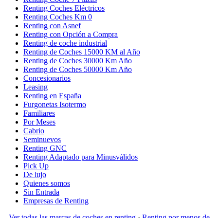
Renting Coches Eléctricos
Renting Coches Km 0
Renting con Asnef
Renting con Opción a Compra
Renting de coche industrial
Renting de Coches 15000 KM al Año
Renting de Coches 30000 Km Año
Renting de Coches 50000 Km Año
Concesionarios
Leasing
Renting en España
Furgonetas Isotermo
Familiares
Por Meses
Cabrio
Seminuevos
Renting GNC
Renting Adaptado para Minusválidos
Pick Up
De lujo
Quienes somos
Sin Entrada
Empresas de Renting
Ver todas las marcas de coches en renting
·
Renting por menos de