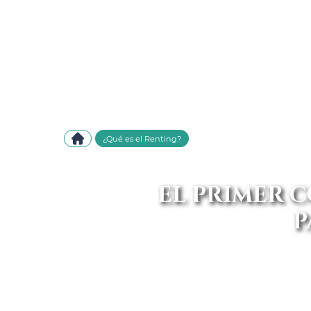
¿Qué es el Renting?
EL PRIMER 
P