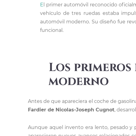
El primer automóvil reconocido oficialmente fue el Benz Patent-Motorwagen, creado por Carl Benz en 1885 y patentado en 1886. Este
vehículo de tres ruedas estaba impu
automóvil moderno. Su diseño fue revo
funcional.
Los primeros
moderno
Antes de que apareciera el coche de gasolina
Fardier de Nicolas-Joseph Cugnot
, desarro
Aunque aquel invento era lento, pesado y 
aparecieron nuevos avances relacionados c