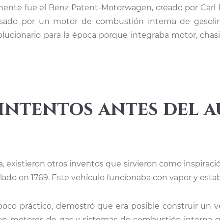
lsado por un motor de combustión interna de gasolin
lucionario para la época porque integraba motor, cha
 intentos antes del 
, existieron otros inventos que sirvieron como inspirac
llado en 1769. Este vehículo funcionaba con vapor y estaba
poco práctico, demostró que era posible construir un 
on motores de gas y sistemas de combustión interna qu