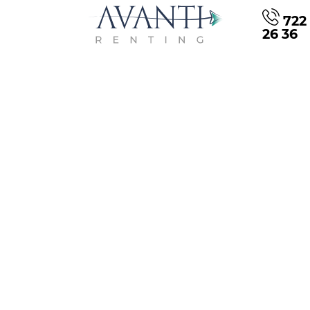
722 
26 36