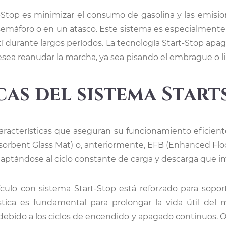
t-Stop es minimizar el consumo de gasolina y las emis
semáforo o en un atasco. Este sistema es especialmente 
í durante largos períodos. La tecnología Start-Stop apag
sea reanudar la marcha, ya sea pisando el embrague o l
cas del sistema Star
características que aseguran su funcionamiento eficien
bsorbent Glass Mat) o, anteriormente, EFB (Enhanced Flo
aptándose al ciclo constante de carga y descarga que i
ulo con sistema Start-Stop está reforzado para sopo
stica es fundamental para prolongar la vida útil del
bido a los ciclos de encendido y apagado continuos. Otr