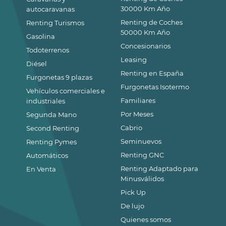
30000 Km Año
autocaravanas
Renting de Coches
Renting Turismos
50000 Km Año
Gasolina
Concesionarios
Todoterrenos
Leasing
Diésel
Renting en España
Furgonetas 9 plazas
Furgonetas Isotermo
Vehículos comerciales e
Familiares
industriales
Por Meses
Segunda Mano
Cabrio
Second Renting
Seminuevos
Renting Pymes
Renting GNC
Automáticos
Renting Adaptado para
En Venta
Minusválidos
Pick Up
De lujo
Quienes somos