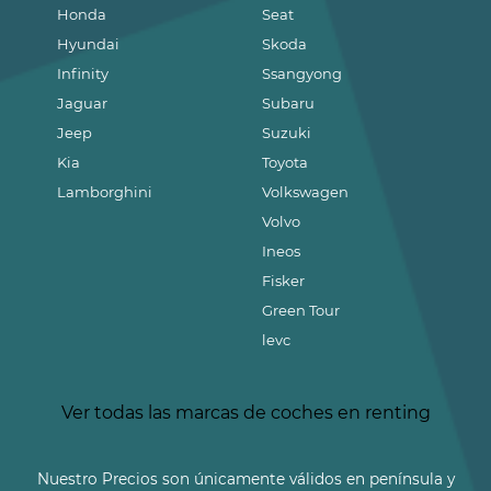
Honda
Seat
Hyundai
Skoda
Infinity
Ssangyong
Jaguar
Subaru
Jeep
Suzuki
Kia
Toyota
Lamborghini
Volkswagen
Volvo
Ineos
Fisker
Green Tour
levc
Ver todas las marcas de coches en renting
Nuestro Precios son únicamente válidos en península y