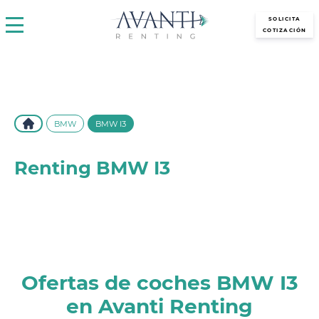
avantirenting.es
SOLICITA
COTIZACIÓN
BMW
BMW I3
Renting BMW I3
Descubre el renting del BMW i3 en Avanti Renting. Disfruta
de este coche eléctrico con las mejores condiciones, sin
entrada y con todo incluido.
Ofertas de coches BMW I3
en Avanti Renting