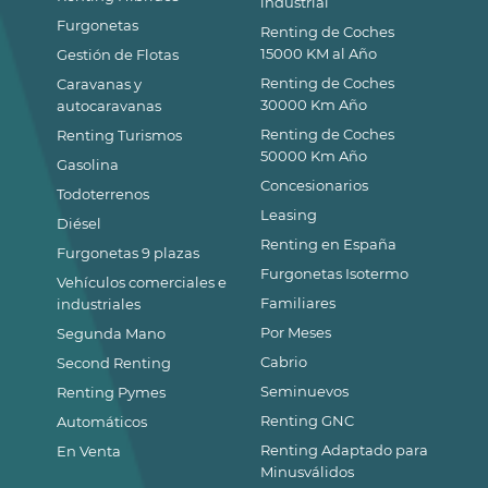
industrial
Furgonetas
Renting de Coches
15000 KM al Año
Gestión de Flotas
Renting de Coches
Caravanas y
30000 Km Año
autocaravanas
Renting de Coches
Renting Turismos
50000 Km Año
Gasolina
Concesionarios
Todoterrenos
Leasing
Diésel
Renting en España
Furgonetas 9 plazas
Furgonetas Isotermo
Vehículos comerciales e
Familiares
industriales
Por Meses
Segunda Mano
Cabrio
Second Renting
Seminuevos
Renting Pymes
Renting GNC
Automáticos
Renting Adaptado para
En Venta
Minusválidos