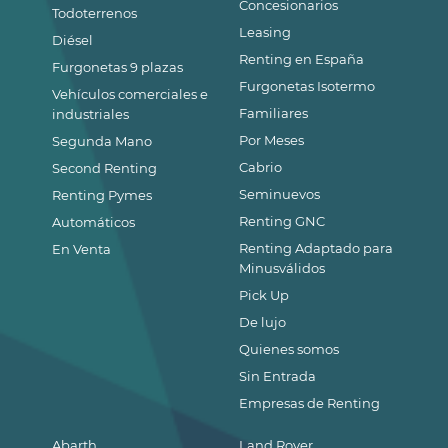
Concesionarios
Todoterrenos
Leasing
Diésel
Renting en España
Furgonetas 9 plazas
Furgonetas Isotermo
Vehículos comerciales e
Familiares
industriales
Por Meses
Segunda Mano
Cabrio
Second Renting
Seminuevos
Renting Pymes
Renting GNC
Automáticos
Renting Adaptado para
En Venta
Minusválidos
Pick Up
De lujo
Quienes somos
Sin Entrada
Empresas de Renting
Abarth
Land Rover