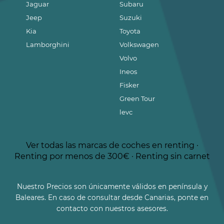
Jaguar
Subaru
Jeep
Suzuki
Kia
Toyota
Lamborghini
Volkswagen
Volvo
Ineos
Fisker
Green Tour
levc
Ver todas las marcas de coches en renting
·
Renting por menos de 300€
·
Renting sin carnet
Nuestro Precios son únicamente válidos en península y
Baleares. En caso de consultar desde Canarias, ponte en
contacto con nuestros asesores.