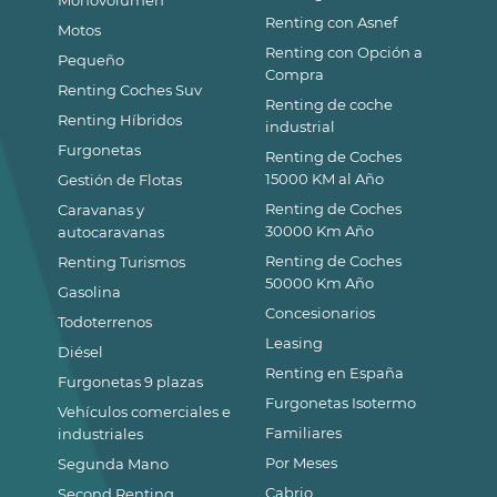
Monovolumen
Renting con Asnef
Motos
Renting con Opción a
Pequeño
Compra
Renting Coches Suv
Renting de coche
Renting Híbridos
industrial
Furgonetas
Renting de Coches
15000 KM al Año
Gestión de Flotas
Renting de Coches
Caravanas y
30000 Km Año
autocaravanas
Renting de Coches
Renting Turismos
50000 Km Año
Gasolina
Concesionarios
Todoterrenos
Leasing
Diésel
Renting en España
Furgonetas 9 plazas
Furgonetas Isotermo
Vehículos comerciales e
Familiares
industriales
Por Meses
Segunda Mano
Cabrio
Second Renting