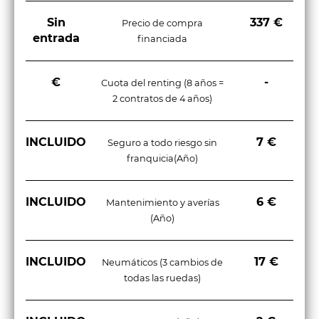
Sin
337 €
Precio de compra
entrada
financiada
€
-
Cuota del renting (8 años =
2 contratos de 4 años)
INCLUIDO
7 €
Seguro a todo riesgo sin
franquicia(Año)
INCLUIDO
6 €
Mantenimiento y averías
(Año)
INCLUIDO
17 €
Neumáticos (3 cambios de
todas las ruedas)