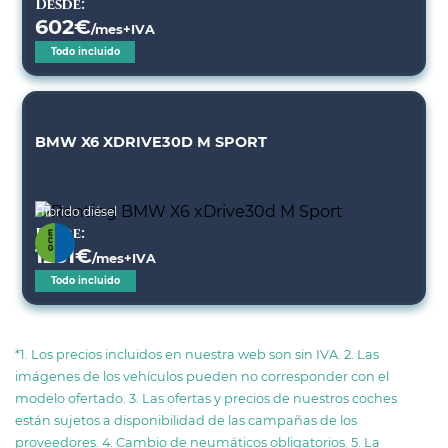
Desde:
602
€
/mes+IVA
Todo incluido
BMW X6 XDRIVE30D M SPORT
Híbrido diésel
Desde:
1231
€
/mes+IVA
Todo incluido
*1. Los precios incluidos en nuestra web son sin IVA. 2. Las
imágenes de los vehículos pueden no corresponder con el
modelo ofertado. 3. Las ofertas y precios de nuestros coches
están sujetos a disponibilidad de las campañas de los
proveedores. 4. Cambio de neumáticos obligatorios. 5. La