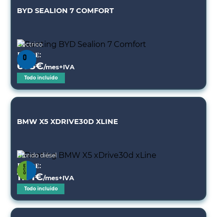
BYD SEALION 7 COMFORT
Eléctrico
Desde:
673
€
/mes+IVA
Todo incluido
BMW X5 XDRIVE30D XLINE
Híbrido diésel
Desde:
1171
€
/mes+IVA
Todo incluido