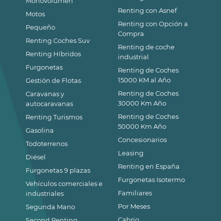
Monovolumen
Renting con Asnef
Motos
Renting con Opción a
Pequeño
Compra
Renting Coches Suv
Renting de coche
Renting Híbridos
industrial
Furgonetas
Renting de Coches
15000 KM al Año
Gestión de Flotas
Renting de Coches
Caravanas y
30000 Km Año
autocaravanas
Renting de Coches
Renting Turismos
50000 Km Año
Gasolina
Concesionarios
Todoterrenos
Leasing
Diésel
Renting en España
Furgonetas 9 plazas
Furgonetas Isotermo
Vehículos comerciales e
Familiares
industriales
Por Meses
Segunda Mano
Cabrio
Second Renting