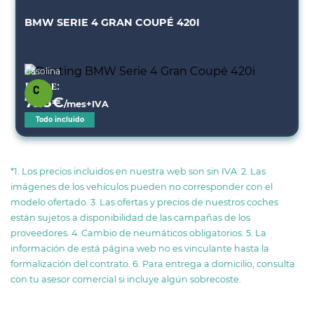
BMW SERIE 4 GRAN COUPÉ 420I
Gasolina
Desde:
728
€
/mes+IVA
Todo incluido
*1. Los precios incluidos en nuestra web son sin IVA. 2. Las
imágenes de los vehículos pueden no corresponder con el
modelo ofertado. 3. Las ofertas y precios de nuestros coches
están sujetos a disponibilidad de las campañas de los
proveedores. 4. Cambio de neumáticos obligatorios. 5. La
información de está página web no es vinculante hasta la
formalización del contrato. 6. Para entrega a domicilio, consulta
con tu asesor comercial si incluye algún sobrecoste.