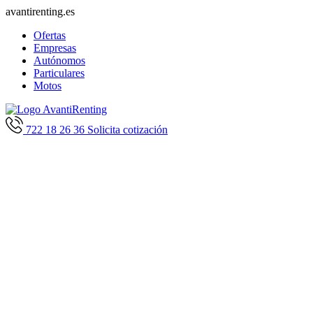
avantirenting.es
Ofertas
Empresas
Autónomos
Particulares
Motos
722 18 26 36
Solicita cotización