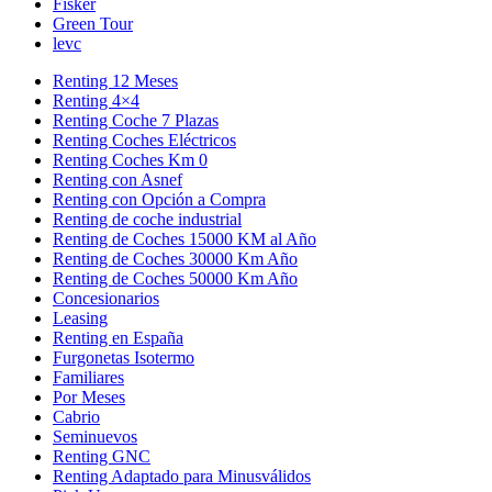
Fisker
Green Tour
levc
Renting 12 Meses
Renting 4×4
Renting Coche 7 Plazas
Renting Coches Eléctricos
Renting Coches Km 0
Renting con Asnef
Renting con Opción a Compra
Renting de coche industrial
Renting de Coches 15000 KM al Año
Renting de Coches 30000 Km Año
Renting de Coches 50000 Km Año
Concesionarios
Leasing
Renting en España
Furgonetas Isotermo
Familiares
Por Meses
Cabrio
Seminuevos
Renting GNC
Renting Adaptado para Minusválidos