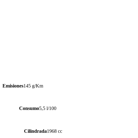
Emisiones
145 g/Km
Consumo
5,5 l/100
Cilindrada
1968 cc