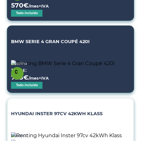
570
€
/mes+IVA
Todo incluido
BMW SERIE 4 GRAN COUPÉ 420I
Gasolina
Desde:
728
€
/mes+IVA
Todo incluido
HYUNDAI INSTER 97CV 42KWH KLASS
Eléctrico