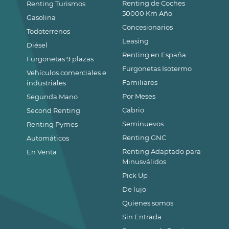
Renting de Coches
Renting Turismos
50000 Km Año
Gasolina
Concesionarios
Todoterrenos
Leasing
Diésel
Renting en España
Furgonetas 9 plazas
Furgonetas Isotermo
Vehículos comerciales e
Familiares
industriales
Por Meses
Segunda Mano
Cabrio
Second Renting
Seminuevos
Renting Pymes
Renting GNC
Automáticos
Renting Adaptado para
En Venta
Minusválidos
Pick Up
De lujo
Quienes somos
Sin Entrada