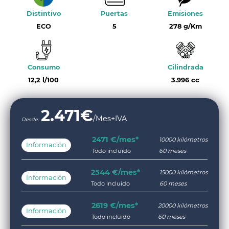
Distintivo
Puertas
Emisiones
ECO
5
278 g/Km
Consumo
Cilindrada
12,2 l/100
3.996 cc
2.471
€
/Mes+IVA
Desde:
2471 €/mes*
10000 kilómetros
Información
Todo incluido
60 meses
2544 €/mes*
15000 kilómetros
Información
Todo incluido
60 meses
2619 €/mes*
20000 kilómetros
Información
Todo incluido
60 meses