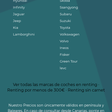
Hyundai
Skoda
Infinity
Ssangyong
Jaguar
Subaru
Jeep
Suzuki
Kia
Toyota
Lamborghini
Volkswagen
Volvo
Ineos
Fisker
Green Tour
levc
Ver todas las marcas de coches en renting
·
Renting por menos de 300€
·
Renting sin carnet
Nuestro Precios son únicamente válidos en península y
Baleares. En caso de consultar desde Canarias, ponte en