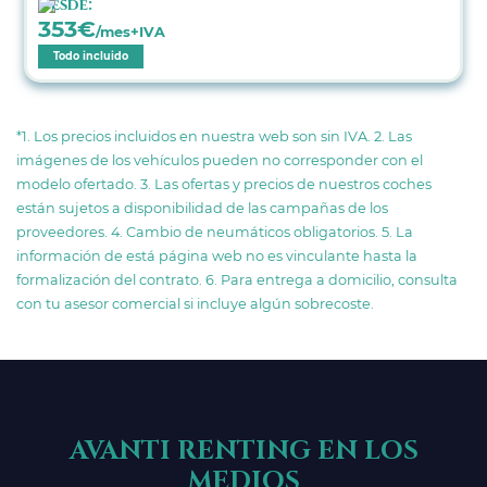
Desde:
353
€
/mes+IVA
Todo incluido
*1. Los precios incluidos en nuestra web son sin IVA. 2. Las
imágenes de los vehículos pueden no corresponder con el
modelo ofertado. 3. Las ofertas y precios de nuestros coches
están sujetos a disponibilidad de las campañas de los
proveedores. 4. Cambio de neumáticos obligatorios. 5. La
información de está página web no es vinculante hasta la
formalización del contrato. 6. Para entrega a domicilio, consulta
con tu asesor comercial si incluye algún sobrecoste.
AVANTI RENTING EN LOS
MEDIOS