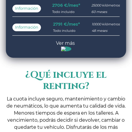
2706 €/mes*
25000 kilómetros
Información
Todo incluido
60 meses
2791 €/mes*
10000 kilómetros
Información
Todo incluido
48 meses
¿Qué incluye el
renting?
La cuota incluye seguro, mantenimiento y cambio
de neumáticos, lo que aumenta tu calidad de vida.
Menores tiempos de espera en los talleres. A
vencimiento, podrás decidir si devolver, cambiar o
quedarte tu vehículo. Disfrutarás de los más