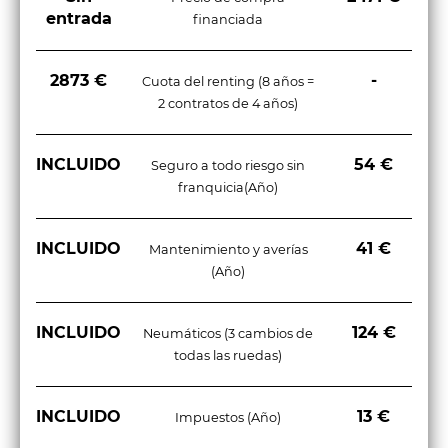
Equipo reparación neumáticos
entrada
financiada
2873 €
-
Cuota del renting (8 años =
2 contratos de 4 años)
INCLUIDO
54 €
Seguro a todo riesgo sin
franquicia(Año)
INCLUIDO
41 €
Mantenimiento y averías
(Año)
INCLUIDO
124 €
Neumáticos (3 cambios de
todas las ruedas)
INCLUIDO
13 €
Impuestos (Año)