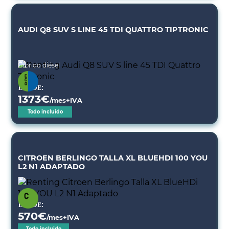
AUDI Q8 SUV S LINE 45 TDI QUATTRO TIPTRONIC
Híbrido diésel
Desde:
1373
€
/mes+IVA
Todo incluido
CITROEN BERLINGO TALLA XL BLUEHDI 100 YOU
L2 N1 ADAPTADO
Desde:
570
€
/mes+IVA
Todo incluido