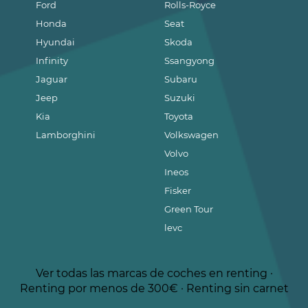
Ford
Rolls-Royce
Honda
Seat
Hyundai
Skoda
Infinity
Ssangyong
Jaguar
Subaru
Jeep
Suzuki
Kia
Toyota
Lamborghini
Volkswagen
Volvo
Ineos
Fisker
Green Tour
levc
Ver todas las marcas de coches en renting
·
Renting por menos de 300€
·
Renting sin carnet