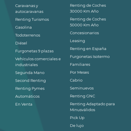
Renting de Coches
Caravanas y
30000 Km Año
autocaravanas
Renting de Coches
Renting Turismos
50000 Km Año
Gasolina
Concesionarios
Todoterrenos
Leasing
Diésel
Renting en España
Furgonetas 9 plazas
Furgonetas Isotermo
Vehículos comerciales e
Familiares
industriales
Por Meses
Segunda Mano
Cabrio
Second Renting
Seminuevos
Renting Pymes
Renting GNC
Automáticos
Renting Adaptado para
En Venta
Minusválidos
Pick Up
De lujo