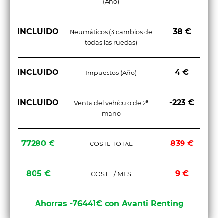
(Año)
INCLUIDO
38 €
Neumáticos (3 cambios de
todas las ruedas)
INCLUIDO
4 €
Impuestos (Año)
INCLUIDO
-223 €
Venta del vehículo de 2ª
mano
77280 €
839 €
COSTE TOTAL
805 €
9 €
COSTE / MES
Ahorras -76441€ con Avanti Renting