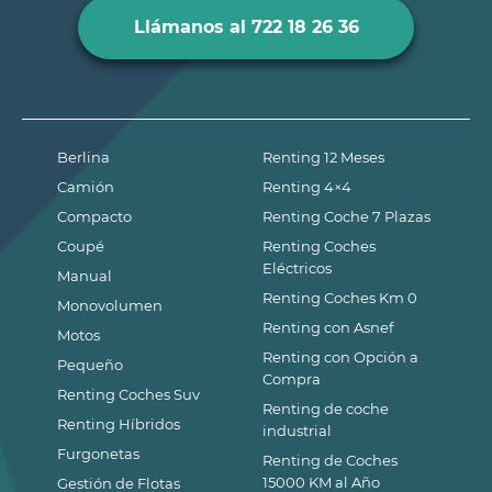
Llámanos al 722 18 26 36
Berlina
Renting 12 Meses
Camión
Renting 4×4
Compacto
Renting Coche 7 Plazas
Coupé
Renting Coches
Eléctricos
Manual
Renting Coches Km 0
Monovolumen
Renting con Asnef
Motos
Renting con Opción a
Pequeño
Compra
Renting Coches Suv
Renting de coche
Renting Híbridos
industrial
Furgonetas
Renting de Coches
15000 KM al Año
Gestión de Flotas