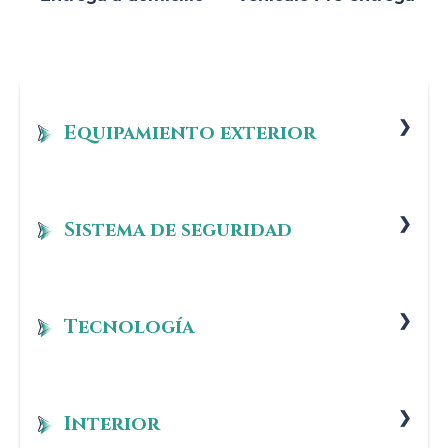
Equipamiento exterior
19" llantas de aleación ligera M de radios en Y (estilo
1035M) bicolor
Sistema de seguridad
Acristalamiento de protección solar
Sistema de recuperación Mild-Hybrid 48V
Juego de reparación de neumáticos Plus
Tecnología
Tornillos antirrobo para las llantas
Bandeja para Wireless Charging
Interior