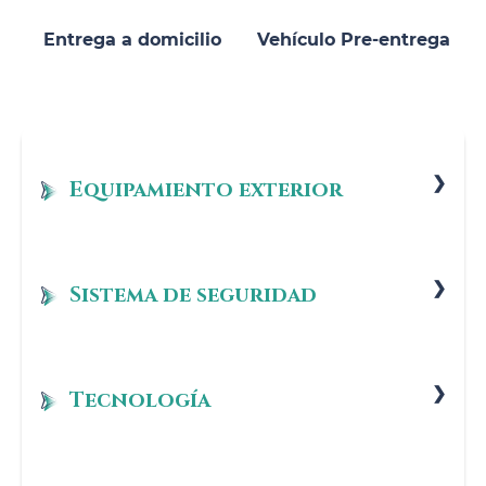
Entrega a domicilio
Vehículo Pre-entrega
Equipamiento exterior
Llantas de 20" 740M Bicolor
Paquete retrovisores exteriores ampliado
Sistema de seguridad
Active Guard Plus
Parking Assistant
Tecnología
Control de presión de neumáticos
Sistema de recuperación Mild-Hybrid 48V
TeleServices