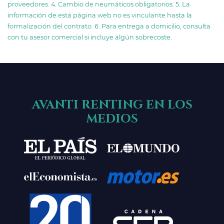
proveedores. 4. Cambio de neumáticos obligatorios. 5. La
información de está página web no es vinculante hasta la
formalización del contrato. 6. Para entrega a domicilio, consulta
con tu asesor comercial si incluye algún sobrecoste.
AVANTI RENTING EN LOS
MEDIOS