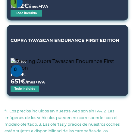
1532
€
/mes+IVA
Todo incluido
CUPRA TAVASCAN ENDURANCE FIRST EDITION
Eléctrico
Desde:
651
€
/mes+IVA
Todo incluido
*1. Los precios incluidos en nuestra web son sin IVA. 2. Las
imágenes de los vehículos pueden no corresponder con el
modelo ofertado. 3. Las ofertas y precios de nuestros coches
están sujetos a disponibilidad de las campañas de los