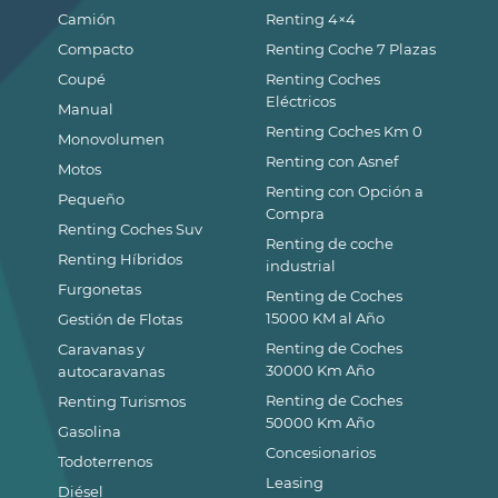
Camión
Renting 4×4
Compacto
Renting Coche 7 Plazas
Coupé
Renting Coches
Eléctricos
Manual
Renting Coches Km 0
Monovolumen
Renting con Asnef
Motos
Renting con Opción a
Pequeño
Compra
Renting Coches Suv
Renting de coche
Renting Híbridos
industrial
Furgonetas
Renting de Coches
15000 KM al Año
Gestión de Flotas
Renting de Coches
Caravanas y
30000 Km Año
autocaravanas
Renting de Coches
Renting Turismos
50000 Km Año
Gasolina
Concesionarios
Todoterrenos
Leasing
Diésel