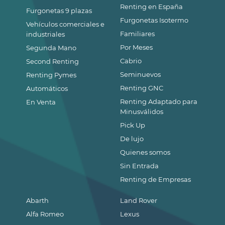
Renting en España
Furgonetas 9 plazas
Furgonetas Isotermo
Vehículos comerciales e
Familiares
industriales
Por Meses
Segunda Mano
Cabrio
Second Renting
Seminuevos
Renting Pymes
Renting GNC
Automáticos
Renting Adaptado para
En Venta
Minusválidos
Pick Up
De lujo
Quienes somos
Sin Entrada
Renting de Empresas
Abarth
Land Rover
Alfa Romeo
Lexus