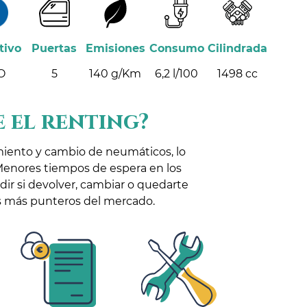
tivo
Puertas
Emisiones
Consumo
Cilindrada
O
5
140 g/Km
6,2 l/100
1498 cc
 el renting?
miento y cambio de neumáticos, lo
Menores tiempos de espera en los
idir si devolver, cambiar o quedarte
los más punteros del mercado.