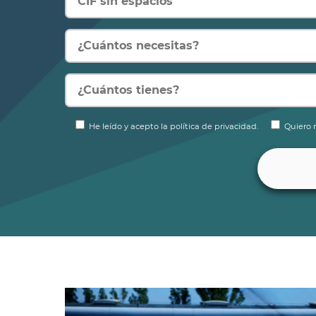
He leído y acepto la política de privacidad.
Quiero r