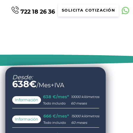
722 18 26 36
SOLICITA COTIZACIÓN
Desde:
638
€
/Mes+IVA
638 €/mes*
10000 kilómetros
Información
Todo incluido
60 meses
666 €/mes*
15000 kilómetros
Información
Todo incluido
60 meses