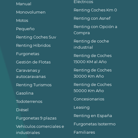
Eléctricos
Manual
Renting Coches Km 0
Monovolumen
Renting con Asnef
Motos
Renting con Opción a
Pequeño
Compra
Renting Coches Suv
Renting de coche
Renting Híbridos
industrial
Furgonetas
Renting de Coches
15000 KM al Año
Gestión de Flotas
Renting de Coches
Caravanas y
30000 Km Año
autocaravanas
Renting de Coches
Renting Turismos
50000 Km Año
Gasolina
Concesionarios
Todoterrenos
Leasing
Diésel
Renting en España
Furgonetas 9 plazas
Furgonetas Isotermo
Vehículos comerciales e
Familiares
industriales