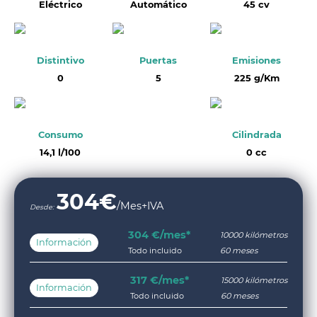
Eléctrico
Automático
45 cv
Distintivo
Puertas
Emisiones
0
5
225 g/Km
Consumo
Cilindrada
14,1 l/100
0 cc
304
€
/Mes+IVA
Desde:
304 €/mes*
10000 kilómetros
Información
Todo incluido
60 meses
317 €/mes*
15000 kilómetros
Información
Todo incluido
60 meses