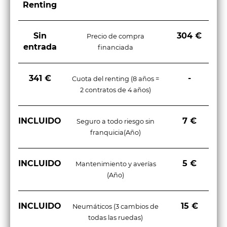
Renting
Sin
304 €
Precio de compra
entrada
financiada
341 €
-
Cuota del renting (8 años =
2 contratos de 4 años)
INCLUIDO
7 €
Seguro a todo riesgo sin
franquicia(Año)
INCLUIDO
5 €
Mantenimiento y averías
(Año)
INCLUIDO
15 €
Neumáticos (3 cambios de
todas las ruedas)