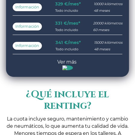
329 €/mes*
10000 kilómetros
Información
Todo incluido
48 meses
331 €/mes*
20000 kilómetros
Información
Todo incluido
60 meses
341 €/mes*
15000 kilómetros
Información
Todo incluido
48 meses
¿Qué incluye el
renting?
La cuota incluye seguro, mantenimiento y cambio
de neumáticos, lo que aumenta tu calidad de vida.
Menores tiempos de espera en los talleres. A