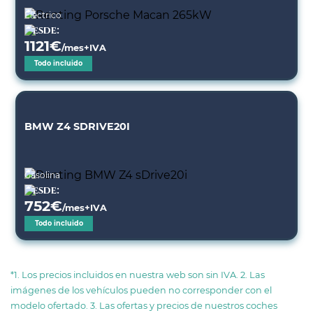
Eléctrico
Desde:
1121
€
/mes+IVA
Todo incluido
BMW Z4 SDRIVE20I
Gasolina
Desde:
752
€
/mes+IVA
Todo incluido
*1. Los precios incluidos en nuestra web son sin IVA. 2. Las
imágenes de los vehículos pueden no corresponder con el
modelo ofertado. 3. Las ofertas y precios de nuestros coches