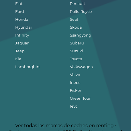
Fiat
Renault
Ford
Rolls-Royce
Honda
Seat
Hyundai
Skoda
Infinity
Ssangyong
Jaguar
Subaru
Jeep
Suzuki
Kia
Toyota
Lamborghini
Volkswagen
Volvo
Ineos
Fisker
Green Tour
levc
Ver todas las marcas de coches en renting
·