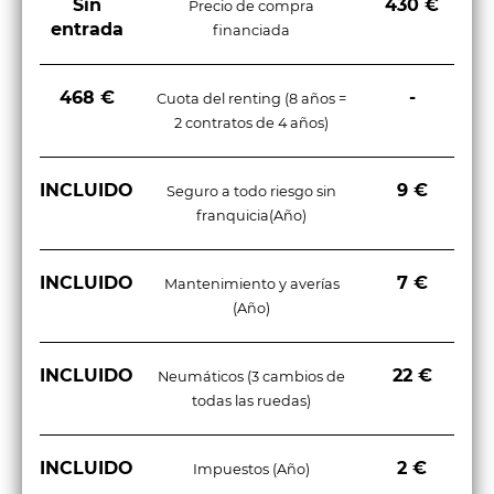
Sin
430 €
Precio de compra
Climatizador automático bizona
entrada
financiada
Elevalunas delanteros y traseros eléctricos (con 1
pulsación arriba/abajo)
468 €
-
Cuota del renting (8 años =
Limpiaparabrisas con sensor de lluvia
2 contratos de 4 años)
Portón Manual
INCLUIDO
9 €
Seguro a todo riesgo sin
franquicia(Año)
INCLUIDO
7 €
Mantenimiento y averías
(Año)
INCLUIDO
22 €
Neumáticos (3 cambios de
todas las ruedas)
INCLUIDO
2 €
Impuestos (Año)