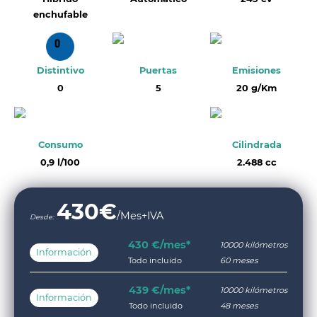
enchufable
Distintivo
Puertas
Emisiones
0
5
20 g/Km
Consumo
Cilindrada
0,9 l/100
2.488 cc
430
€
/Mes+IVA
Desde:
430 €/mes*
10000 kilómetros
Información
Todo incluido
60 meses
439 €/mes*
10000 kilómetros
Información
Todo incluido
48 meses