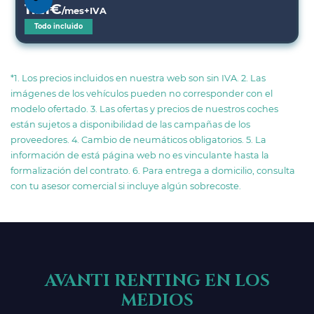
1121
€
/mes+IVA
Todo incluido
*1. Los precios incluidos en nuestra web son sin IVA. 2. Las
imágenes de los vehículos pueden no corresponder con el
modelo ofertado. 3. Las ofertas y precios de nuestros coches
están sujetos a disponibilidad de las campañas de los
proveedores. 4. Cambio de neumáticos obligatorios. 5. La
información de está página web no es vinculante hasta la
formalización del contrato. 6. Para entrega a domicilio, consulta
con tu asesor comercial si incluye algún sobrecoste.
AVANTI RENTING EN LOS
MEDIOS