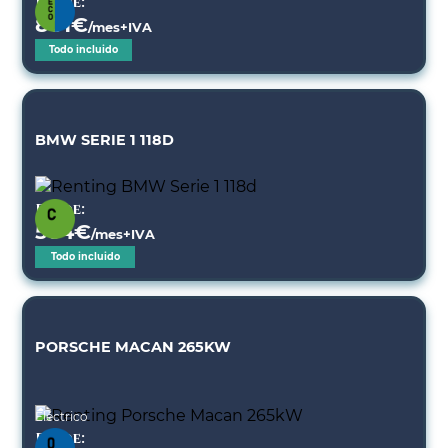
Desde:
801
€
/mes+IVA
Todo incluido
BMW SERIE 1 118D
Desde:
564
€
/mes+IVA
Todo incluido
PORSCHE MACAN 265KW
Eléctrico
Desde: