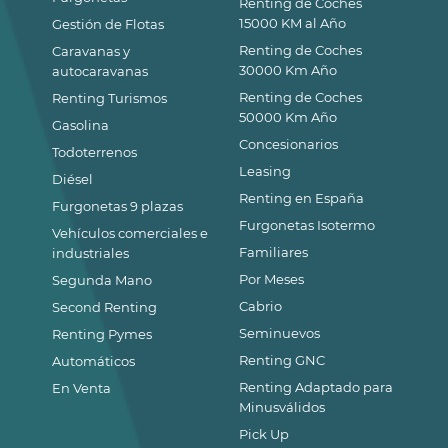
Renting de Coches
15000 KM al Año
Gestión de Flotas
Renting de Coches
Caravanas y
30000 Km Año
autocaravanas
Renting de Coches
Renting Turismos
50000 Km Año
Gasolina
Concesionarios
Todoterrenos
Leasing
Diésel
Renting en España
Furgonetas 9 plazas
Furgonetas Isotermo
Vehículos comerciales e
Familiares
industriales
Por Meses
Segunda Mano
Cabrio
Second Renting
Seminuevos
Renting Pymes
Renting GNC
Automáticos
Renting Adaptado para
En Venta
Minusválidos
Pick Up