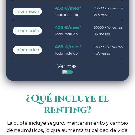
452 €/mes*
15000 kilómetros
Información
Todo incluido
60 meses
453 €/mes*
10000 kilómetros
Información
Todo incluido
36 meses
468 €/mes*
15000 kilómetros
Información
Todo incluido
48 meses
¿Qué incluye el
renting?
La cuota incluye seguro, mantenimiento y cambio
de neumáticos, lo que aumenta tu calidad de vida.