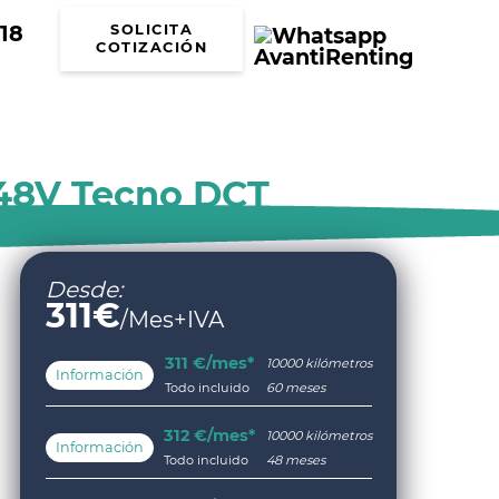
18
SOLICITA
COTIZACIÓN
 48V Tecno DCT
Desde:
311
€
/Mes+IVA
311 €/mes*
10000 kilómetros
Información
Todo incluido
60 meses
312 €/mes*
10000 kilómetros
Información
Todo incluido
48 meses