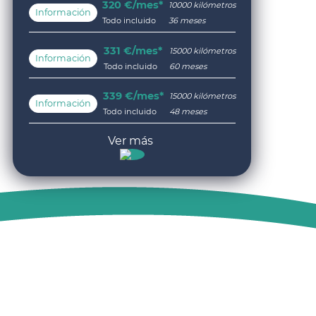
320 €/mes*
10000 kilómetros
Información
Todo incluido
36 meses
331 €/mes*
15000 kilómetros
Información
Todo incluido
60 meses
339 €/mes*
15000 kilómetros
Información
Todo incluido
48 meses