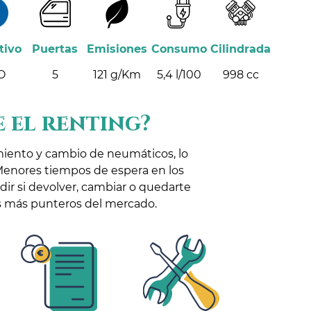
tivo
Puertas
Emisiones
Consumo
Cilindrada
O
5
121 g/Km
5,4 l/100
998 cc
 el renting?
miento y cambio de neumáticos, lo
Menores tiempos de espera en los
idir si devolver, cambiar o quedarte
los más punteros del mercado.