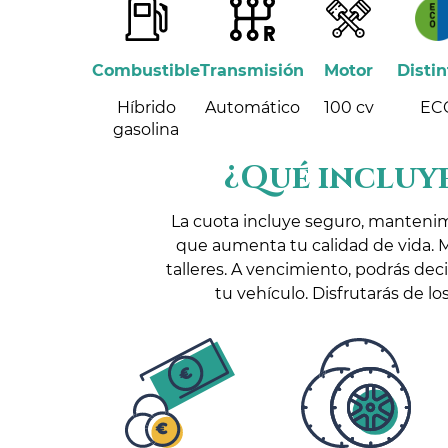
Combustible
Transmisión
Motor
Distin
Híbrido
Automático
100 cv
EC
gasolina
¿Qué incluye
La cuota incluye seguro, manteni
que aumenta tu calidad de vida. 
talleres. A vencimiento, podrás dec
tu vehículo. Disfrutarás de 