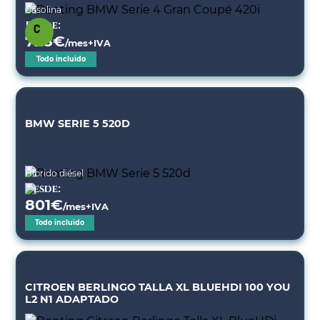
Gasolina
Desde:
728
€
/mes+IVA
Todo incluido
BMW SERIE 5 520D
Híbrido diésel
Desde:
801
€
/mes+IVA
Todo incluido
CITROEN BERLINGO TALLA XL BLUEHDI 100 YOU
L2 N1 ADAPTADO