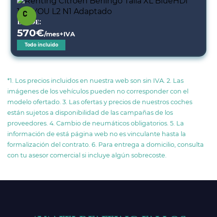
Desde:
570
€
/mes+IVA
Todo incluido
*1. Los precios incluidos en nuestra web son sin IVA. 2. Las
imágenes de los vehículos pueden no corresponder con el
modelo ofertado. 3. Las ofertas y precios de nuestros coches
están sujetos a disponibilidad de las campañas de los
proveedores. 4. Cambio de neumáticos obligatorios. 5. La
información de está página web no es vinculante hasta la
formalización del contrato. 6. Para entrega a domicilio, consulta
con tu asesor comercial si incluye algún sobrecoste.