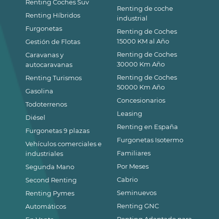
Renting Coches Suv
Renting de coche
Renting Híbridos
industrial
Furgonetas
Renting de Coches
15000 KM al Año
Gestión de Flotas
Renting de Coches
Caravanas y
30000 Km Año
autocaravanas
Renting de Coches
Renting Turismos
50000 Km Año
Gasolina
Concesionarios
Todoterrenos
Leasing
Diésel
Renting en España
Furgonetas 9 plazas
Furgonetas Isotermo
Vehículos comerciales e
Familiares
industriales
Por Meses
Segunda Mano
Cabrio
Second Renting
Seminuevos
Renting Pymes
Renting GNC
Automáticos
Renting Adaptado para