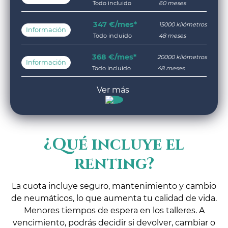
Todo incluido
60 meses
347 €/mes*
15000 kilómetros
Información
Todo incluido
48 meses
368 €/mes*
20000 kilómetros
Información
Todo incluido
48 meses
¿Qué incluye el
renting?
La cuota incluye seguro, mantenimiento y cambio
de neumáticos, lo que aumenta tu calidad de vida.
Menores tiempos de espera en los talleres. A
vencimiento, podrás decidir si devolver, cambiar o