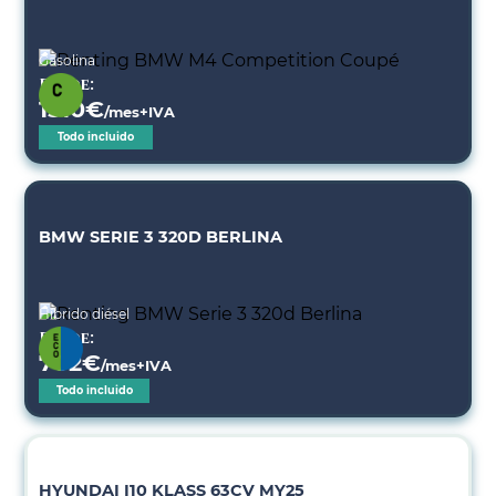
Gasolina
Desde:
1510
€
/mes+IVA
Todo incluido
BMW SERIE 3 320D BERLINA
Híbrido diésel
Desde:
702
€
/mes+IVA
Todo incluido
HYUNDAI I10 KLASS 63CV MY25