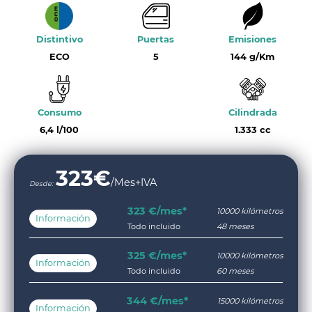
Distintivo
Puertas
Emisiones
ECO
5
144 g/Km
Consumo
Cilindrada
6,4 l/100
1.333 cc
323
€
/Mes+IVA
Desde:
323 €/mes*
10000 kilómetros
Información
Todo incluido
48 meses
325 €/mes*
10000 kilómetros
Información
Todo incluido
60 meses
344 €/mes*
15000 kilómetros
Información