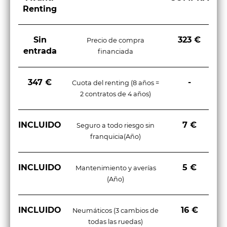
Renting
Sin
323 €
Precio de compra
entrada
financiada
347 €
-
Cuota del renting (8 años =
2 contratos de 4 años)
INCLUIDO
7 €
Seguro a todo riesgo sin
franquicia(Año)
INCLUIDO
5 €
Mantenimiento y averías
(Año)
INCLUIDO
16 €
Neumáticos (3 cambios de
todas las ruedas)