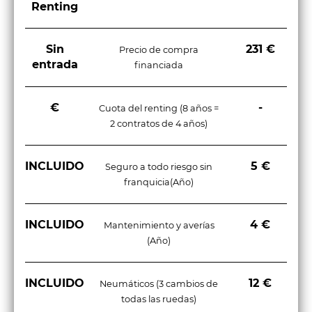
Renting
Sin
231 €
Precio de compra
entrada
financiada
€
-
Cuota del renting (8 años =
2 contratos de 4 años)
INCLUIDO
5 €
Seguro a todo riesgo sin
franquicia(Año)
INCLUIDO
4 €
Mantenimiento y averías
(Año)
INCLUIDO
12 €
Neumáticos (3 cambios de
todas las ruedas)