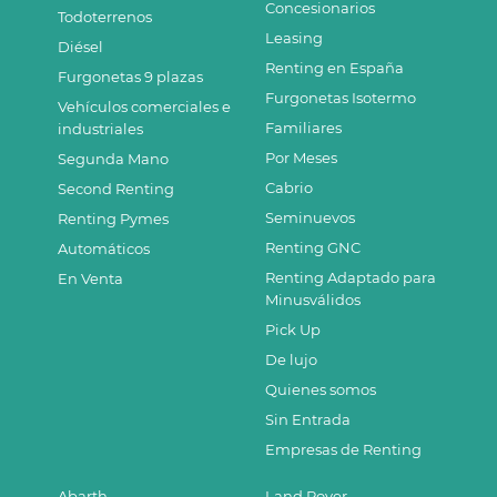
Concesionarios
Todoterrenos
Leasing
Diésel
Renting en España
Furgonetas 9 plazas
Furgonetas Isotermo
Vehículos comerciales e
Familiares
industriales
Por Meses
Segunda Mano
Cabrio
Second Renting
Seminuevos
Renting Pymes
Renting GNC
Automáticos
Renting Adaptado para
En Venta
Minusválidos
Pick Up
De lujo
Quienes somos
Sin Entrada
Empresas de Renting
Abarth
Land Rover