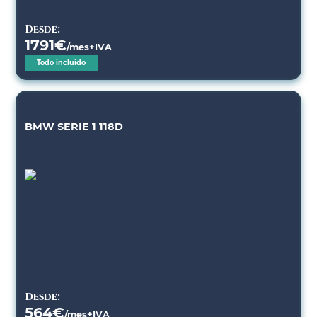
Desde:
1791
€
/mes+IVA
Todo incluido
BMW SERIE 1 118D
Desde:
564
€
/mes+IVA