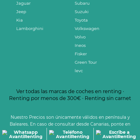
Jaguar
Subaru
Jeep
Suzuki
Kia
Toyota
Lamborghini
Volkswagen
Volvo
Ineos
Fisker
Green Tour
levc
Ver todas las marcas de coches en renting
·
Renting por menos de 300€
·
Renting sin carnet
Nuestro Precios son únicamente válidos en península y
Baleares. En caso de consultar desde Canarias, ponte en
contacto con nuestros asesores.