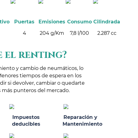
tivo
Puertas
Emisiones
Consumo
Cilindrada
4
204 g/Km
7,8 l/100
2.287 cc
 el renting?
miento y cambio de neumáticos, lo
Menores tiempos de espera en los
idir si devolver, cambiar o quedarte
los más punteros del mercado.
Impuestos
Reparación y
deducibles
Mantenimiento