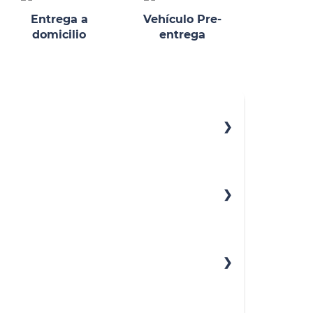
Entrega a
Vehículo Pre-
domicilio
entrega
ero
iable
ajero
sero
 carga deslizante