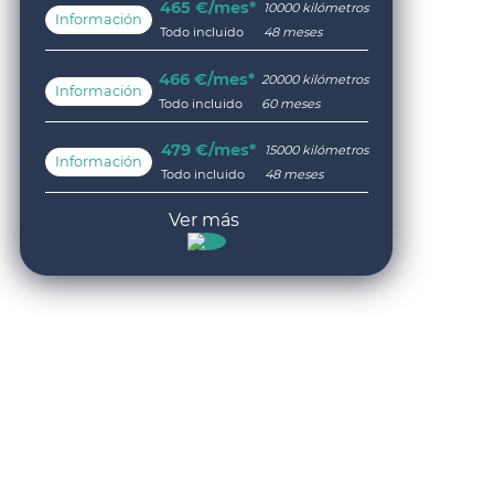
465 €/mes*
10000 kilómetros
Información
Todo incluido
48 meses
466 €/mes*
20000 kilómetros
Información
Todo incluido
60 meses
479 €/mes*
15000 kilómetros
Información
Todo incluido
48 meses