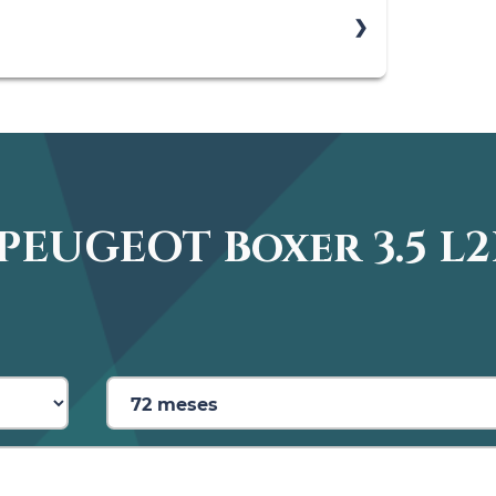
 carga puerta giratoria doble hoja
PEUGEOT Boxer 3.5 L2