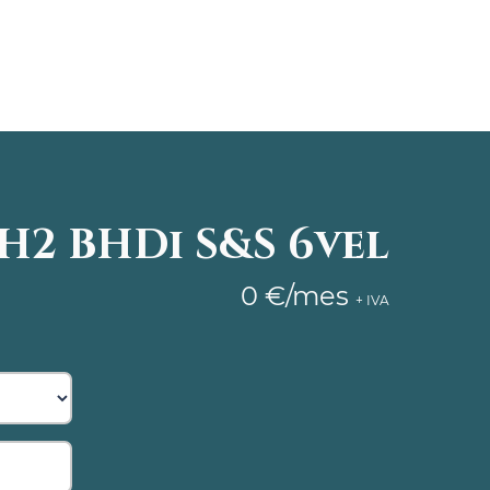
H2 BHDi S&S 6vel
0
€/mes
+ IVA