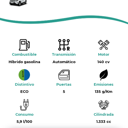
Combustible
Transmisión
Motor
Híbrido gasolina
Automático
140 cv
Distintivo
Puertas
Emisiones
ECO
5
135 g/Km
Consumo
Cilindrada
5,9 l/100
1.333 cc