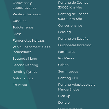
Renting de Coches
Caravanas y
30000 Km Año
autocaravanas
Renting de Coches
Renting Turismos
50000 Km Año
Gasolina
Concesionarios
Todoterrenos
Leasing
Diésel
Renting en España
Furgonetas 9 plazas
Furgonetas Isotermo
Vehículos comerciales e
Familiares
industriales
Por Meses
Segunda Mano
Cabrio
Second Renting
Seminuevos
Renting Pymes
Renting GNC
Automáticos
Renting Adaptado para
En Venta
Minusválidos
Pick Up
De lujo