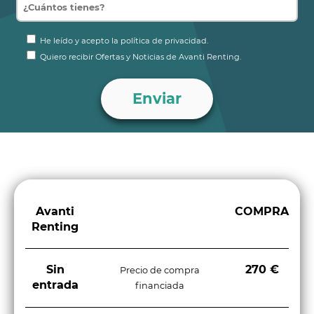
asientos traseros
Tapicería de los asientos: tela, Tapicería de los asientos
He leído y acepto la política de privacidad.
(material secundario): tela
Quiero recibir Ofertas y Noticias de Avanti Renting.
Volante ajustable en altura, Volante ajustable en
profundidad, Volante multifunción
Espejo de cortesía para acompañante, Espejo de
cortesía para conductor
Avanti
COMPRA
Renting
Sin
270 €
Precio de compra
entrada
financiada