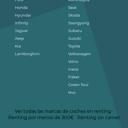
Honda
Seat
Hyundai
Skoda
Infinity
Ssangyong
Jaguar
Subaru
Jeep
Suzuki
Kia
Toyota
Lamborghini
Volkswagen
Volvo
Ineos
Fisker
Green Tour
levc
Ver todas las marcas de coches en renting
·
Renting por menos de 300€
·
Renting sin carnet