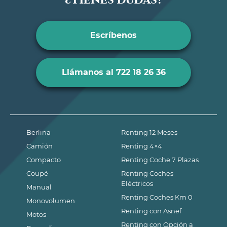
¿Tienes dudas?
Escríbenos
Llámanos al 722 18 26 36
Berlina
Renting 12 Meses
Camión
Renting 4×4
Compacto
Renting Coche 7 Plazas
Coupé
Renting Coches
Eléctricos
Manual
Renting Coches Km 0
Monovolumen
Renting con Asnef
Motos
Renting con Opción a