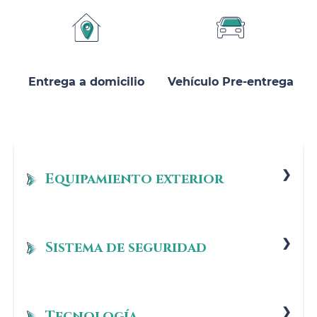
Entrega a domicilio
Vehículo Pre-entrega
Equipamiento exterior
Encendido diurno automático
Retrovisores plegables
Sistema de seguridad
Luces de tecnología LED
Limitador de velocidad
Cristal trasero oscurecido
Control de arranque en pendiente
Tecnología
Portaequipajes longitudinal