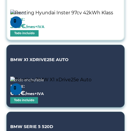
Eléctrico
Desde:
353
€
/mes+IVA
Todo incluido
BMW X1 XDRIVE25E AUTO
Híbrido enchufable
Desde:
671
€
/mes+IVA
Todo incluido
BMW SERIE 5 520D