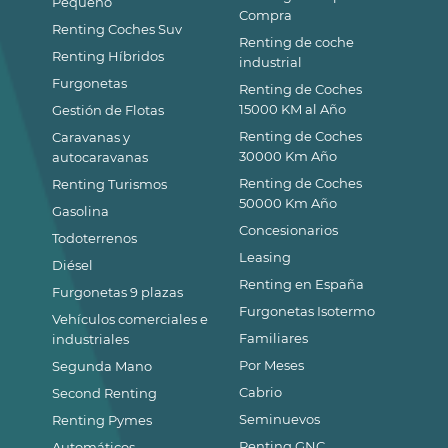
Pequeño
Compra
Renting Coches Suv
Renting de coche
Renting Híbridos
industrial
Furgonetas
Renting de Coches
15000 KM al Año
Gestión de Flotas
Renting de Coches
Caravanas y
30000 Km Año
autocaravanas
Renting de Coches
Renting Turismos
50000 Km Año
Gasolina
Concesionarios
Todoterrenos
Leasing
Diésel
Renting en España
Furgonetas 9 plazas
Furgonetas Isotermo
Vehículos comerciales e
Familiares
industriales
Por Meses
Segunda Mano
Cabrio
Second Renting
Seminuevos
Renting Pymes
Renting GNC
Automáticos