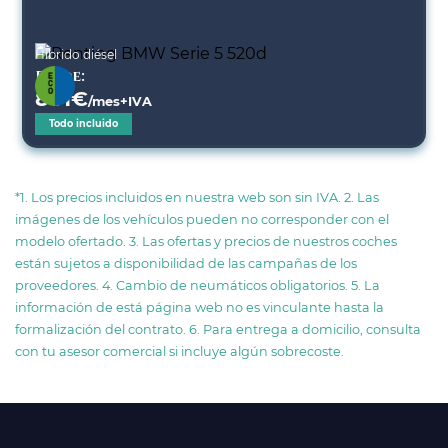
Híbrido diésel
Desde:
801
€
/mes+IVA
Todo incluido
*1. Los precios incluidos en nuestra web son sin IVA. 2. Las
imágenes de los vehículos pueden no corresponder con el
modelo ofertado. 3. Las ofertas y precios de nuestros coches
están sujetos a disponibilidad de las campañas de los
proveedores. 4. Cambio de neumáticos obligatorios. 5. La
información de está página web no es vinculante hasta la
formalización del contrato. 6. Para entrega a domicilio, consulta
con tu asesor comercial si incluye algún sobrecoste.