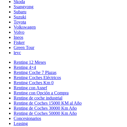
Skoda
Ssangyong
Subaru
Suzuki
Toyota
Volkswagen
Volvo
Ineos
Fisker
Green Tour
levc
Renting 12 Meses
Renting 4×4
Renting Coche 7 Plazas
Renting Coches Eléctricos
Renting Coches Km 0
Renting con Asnef
Renting con Opción a Compra
Renting de coche industrial
Renting de Coches 15000 KM al Año
Renting de Coches 30000 Km Año
Renting de Coches 50000 Km Año
Concesionarios
Leasing