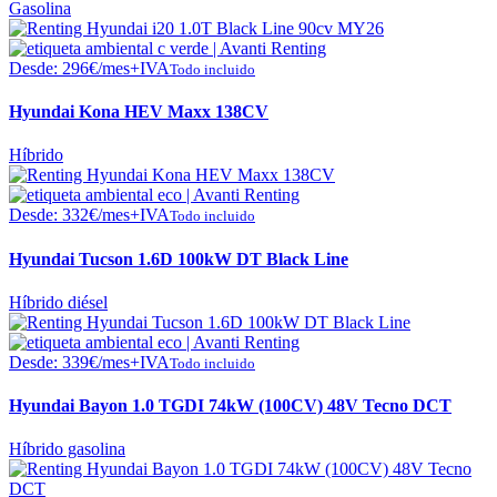
Gasolina
Desde:
296
€
/mes+IVA
Todo incluido
Hyundai Kona HEV Maxx 138CV
Híbrido
Desde:
332
€
/mes+IVA
Todo incluido
Hyundai Tucson 1.6D 100kW DT Black Line
Híbrido diésel
Desde:
339
€
/mes+IVA
Todo incluido
Hyundai Bayon 1.0 TGDI 74kW (100CV) 48V Tecno DCT
Híbrido gasolina