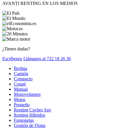
AVANTI RENTING EN LOS MEDIOS
¿Tienes dudas?
Escríbenos
Llámanos al 722 18 26 36
Berlina
Camión
Compacto
Coupé
Manual
Monovolumen
Motos
Pequeño
Renting Coches Suv
Renting Híbridos
Furgonetas
Gestión de Flotas