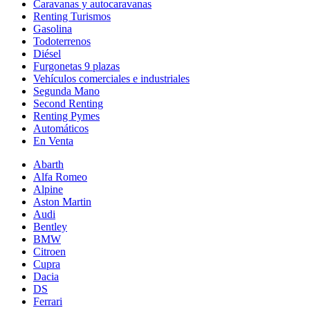
Caravanas y autocaravanas
Renting Turismos
Gasolina
Todoterrenos
Diésel
Furgonetas 9 plazas
Vehículos comerciales e industriales
Segunda Mano
Second Renting
Renting Pymes
Automáticos
En Venta
Abarth
Alfa Romeo
Alpine
Aston Martin
Audi
Bentley
BMW
Citroen
Cupra
Dacia
DS
Ferrari