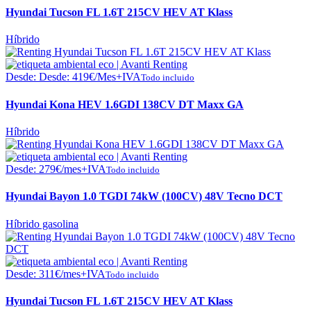
Hyundai Tucson FL 1.6T 215CV HEV AT Klass
Híbrido
Desde:
Desde:
419
€
/Mes+IVA
Todo incluido
Hyundai Kona HEV 1.6GDI 138CV DT Maxx GA
Híbrido
Desde:
279
€
/mes+IVA
Todo incluido
Hyundai Bayon 1.0 TGDI 74kW (100CV) 48V Tecno DCT
Híbrido gasolina
Desde:
311
€
/mes+IVA
Todo incluido
Hyundai Tucson FL 1.6T 215CV HEV AT Klass