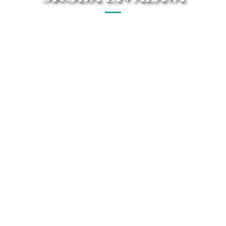
El mejor concesionario Skoda en Álava está en Avanti
Renting. Disfruta de forma En línea de las mejores ofertas
del mercado.