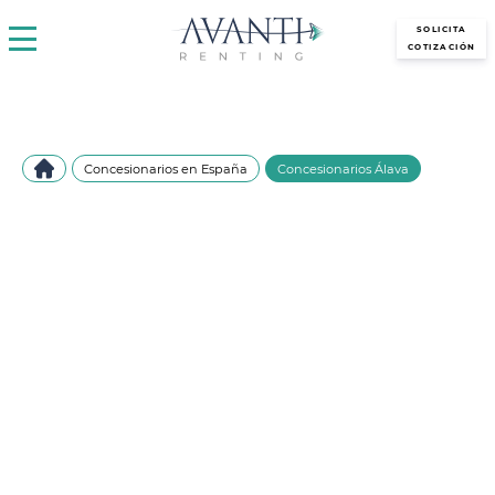
avantirenting.es
SOLICITA
COTIZACIÓN
Concesionarios en España
Concesionarios Álava