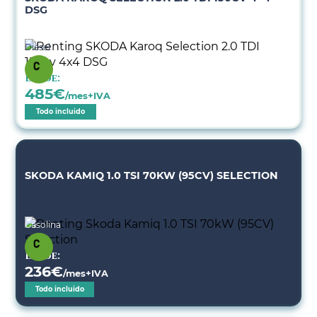
DSG
Diésel
Desde:
485
€
/mes+IVA
Todo incluido
SKODA KAMIQ 1.0 TSI 70KW (95CV) SELECTION
Gasolina
Desde:
236
€
/mes+IVA
Todo incluido