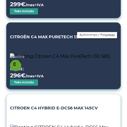
299
€
/mes+IVA
Todo incluido
Autónomos y Empresas
CITROËN C4 MAX PURETECH 130 S&S EAT8
Gasolina
Desde:
296
€
/mes+IVA
Todo incluido
CITROEN C4 HYBRID E-DCS6 MAX 145CV