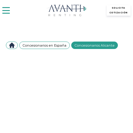
avantirenting.es
SOLICITA
COTIZACIÓN
Concesionarios en España
Concesionarios Alicante