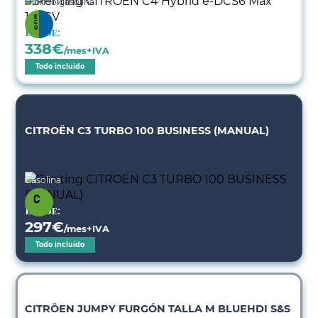
Híbrido gasolina
Desde:
338
€
/mes+IVA
Todo incluido
CITROËN C3 TURBO 100 BUSINESS (MANUAL)
Gasolina
Desde:
297
€
/mes+IVA
Todo incluido
CITRÖEN JUMPY FURGÓN TALLA M BLUEHDI S&S