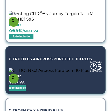
Diésel
Desde:
465
€
/Mes+IVA
Todo incluido
CITROEN C3 AIRCROSS PURETECH 110 PLUS
Desde:
/Mes+IVA
Todo incluido
CITROEN C4 X HYBRID PLUS