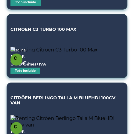
Todo incluido
CITROEN C3 TURBO 100 MAX
Gasolina
Desde:
305
€
/mes+IVA
Todo incluido
CITRÖEN BERLINGO TALLA M BLUEHDI 100CV
VAN
Diésel
Desde: