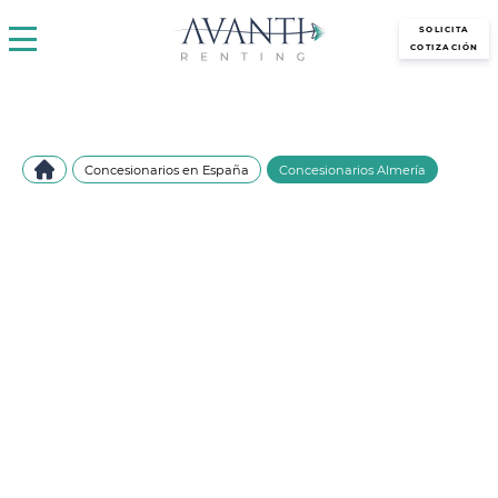
avantirenting.es
SOLICITA
COTIZACIÓN
Concesionarios en España
Concesionarios Almería