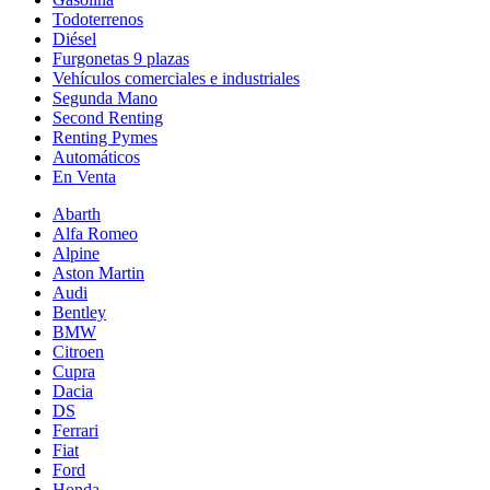
Todoterrenos
Diésel
Furgonetas 9 plazas
Vehículos comerciales e industriales
Segunda Mano
Second Renting
Renting Pymes
Automáticos
En Venta
Abarth
Alfa Romeo
Alpine
Aston Martin
Audi
Bentley
BMW
Citroen
Cupra
Dacia
DS
Ferrari
Fiat
Ford
Honda