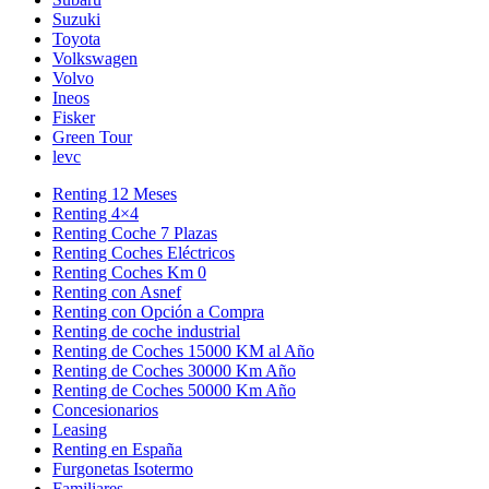
Suzuki
Toyota
Volkswagen
Volvo
Ineos
Fisker
Green Tour
levc
Renting 12 Meses
Renting 4×4
Renting Coche 7 Plazas
Renting Coches Eléctricos
Renting Coches Km 0
Renting con Asnef
Renting con Opción a Compra
Renting de coche industrial
Renting de Coches 15000 KM al Año
Renting de Coches 30000 Km Año
Renting de Coches 50000 Km Año
Concesionarios
Leasing
Renting en España
Furgonetas Isotermo
Familiares