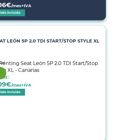
06
€
/mes+IVA
Todo incluido
AT LEÓN 5P 2.0 TDI START/STOP STYLE XL
sel
sde:
09
€
/mes+IVA
Todo incluido