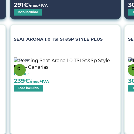
291
€
3
/mes+IVA
Todo incluido
SEAT ARONA 1.0 TSI ST&SP STYLE PLUS
SE
Gasolina
Dié
Desde:
De
239
€
3
/mes+IVA
Todo incluido