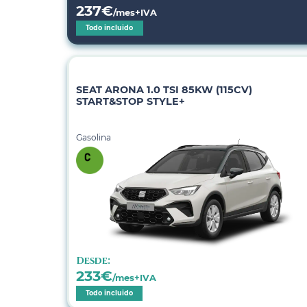
237
€
/mes+IVA
Todo incluido
SEAT ARONA 1.0 TSI 85KW (115CV)
START&STOP STYLE+
Gasolina
Desde:
233
€
/mes+IVA
Todo incluido