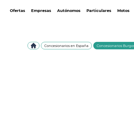
avantirenting.es
Ofertas
Empresas
Autónomos
Particulares
Motos
Concesionarios en España
Concesionarios Burgo