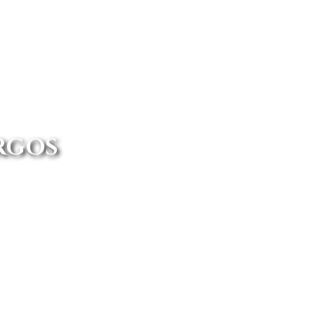
RGOS
 las mejores ofertas del mercado
 a tu propia casa.