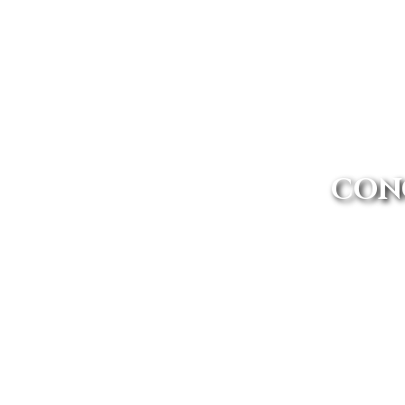
CON
Avanti Renting es más que un co
a fin de que no d