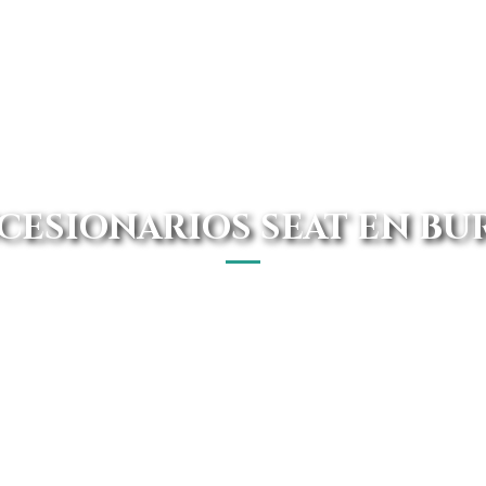
CESIONARIOS SEAT EN BU
ncesionario Seat en Burgos. En Avanti Renting hallarás
ebas desplazarte. Además de esto, mandamos el vehículo