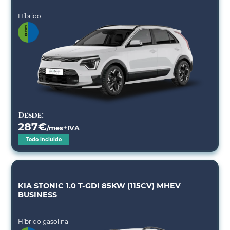
Híbrido
Desde:
287
€
/mes+IVA
Todo incluido
KIA STONIC 1.0 T-GDI 85KW (115CV) MHEV
BUSINESS
Híbrido gasolina