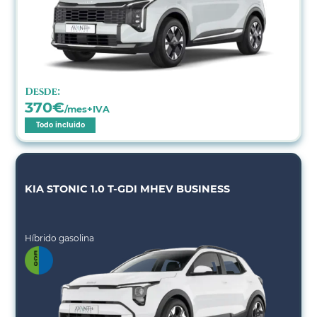
Desde:
370
€
/mes+IVA
Todo incluido
KIA STONIC 1.0 T-GDI MHEV BUSINESS
Híbrido gasolina