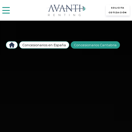
avantirenting.es
SOLICITA
COTIZACIÓN
Concesionarios en España
Concesionarios Cantabria