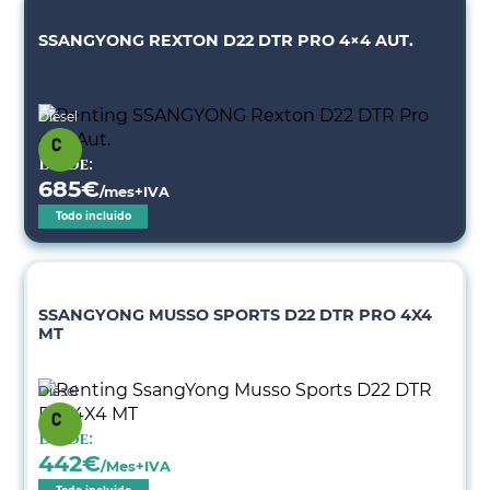
SSANGYONG REXTON D22 DTR PRO 4×4 AUT.
Diésel
Desde:
685
€
/mes+IVA
Todo incluido
SSANGYONG MUSSO SPORTS D22 DTR PRO 4X4
MT
Diésel
Desde:
442
€
/Mes+IVA