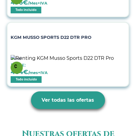
496
€
/Mes+IVA
Todo incluido
KGM MUSSO SPORTS D22 DTR PRO
Diésel
Desde:
464
€
/mes+IVA
Todo incluido
Ver todas las ofertas
Nuestras ofertas de