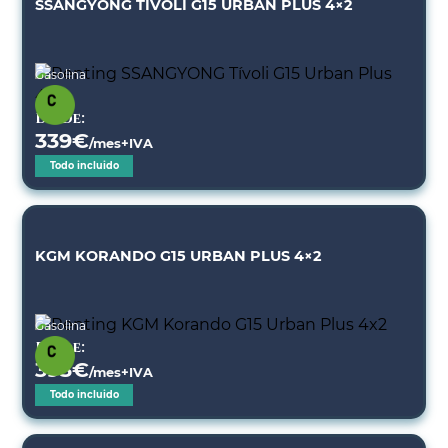
SSANGYONG TÍVOLI G15 URBAN PLUS 4×2
Gasolina
Desde:
339
€
/mes+IVA
Todo incluido
KGM KORANDO G15 URBAN PLUS 4×2
Gasolina
Desde:
393
€
/mes+IVA
Todo incluido