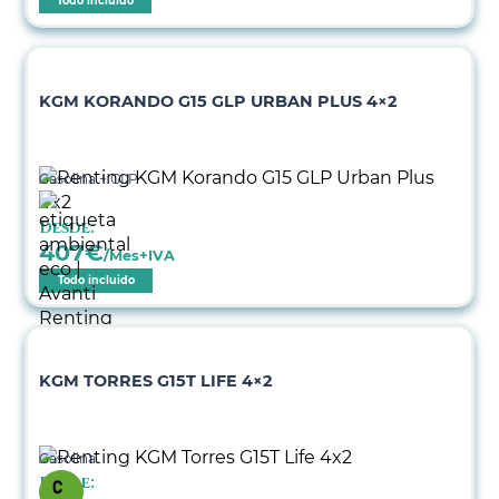
Todo incluido
KGM KORANDO G15 GLP URBAN PLUS 4×2
Gasolina + GLP
Desde:
407
€
/Mes+IVA
Todo incluido
KGM TORRES G15T LIFE 4×2
Gasolina
Desde: