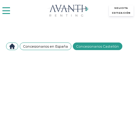
avantirenting.es
SOLICITA
COTIZACIÓN
Concesionarios en España
Concesionarios Castellón