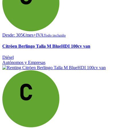
Desde:
305
€
/mes+IVA
Todo incluido
Citröen Berlingo Talla M BlueHDI 100cv van
Diésel
Autónomos y Empresas