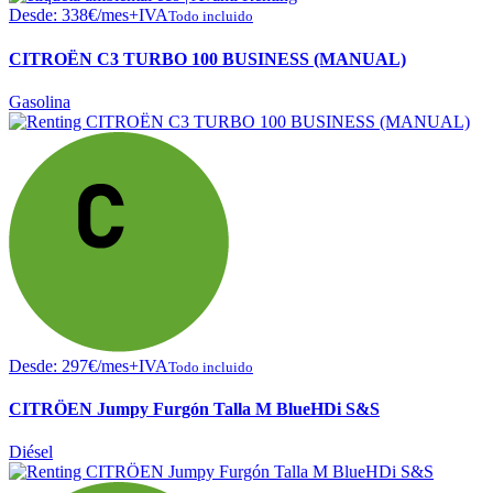
Desde:
338
€
/mes+IVA
Todo incluido
CITROËN C3 TURBO 100 BUSINESS (MANUAL)
Gasolina
Desde:
297
€
/mes+IVA
Todo incluido
CITRÖEN Jumpy Furgón Talla M BlueHDi S&S
Diésel