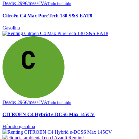
Desde:
299
€
/mes+IVA
Todo incluido
Citroën C4 Max PureTech 130 S&S EAT8
Gasolina
Desde:
296
€
/mes+IVA
Todo incluido
CITROEN C4 Hybrid e-DCS6 Max 145CV
Híbrido gasolina