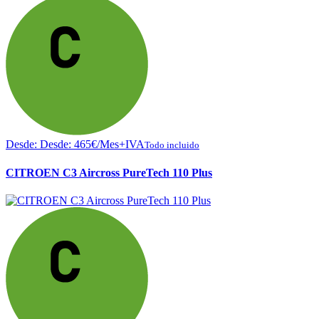
Desde:
Desde:
465
€
/Mes+IVA
Todo incluido
CITROEN C3 Aircross PureTech 110 Plus