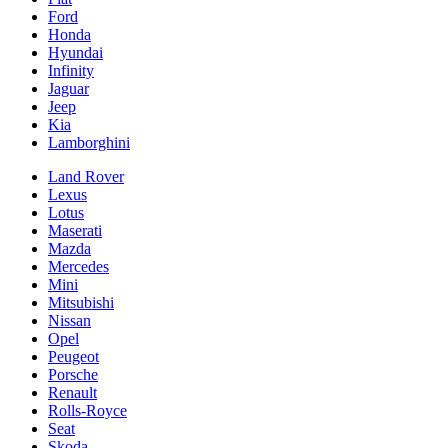
Ford
Honda
Hyundai
Infinity
Jaguar
Jeep
Kia
Lamborghini
Land Rover
Lexus
Lotus
Maserati
Mazda
Mercedes
Mini
Mitsubishi
Nissan
Opel
Peugeot
Porsche
Renault
Rolls-Royce
Seat
Skoda