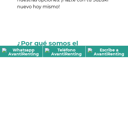
nuevo hoy mismo!
¿Por qué somos el
concesionario más barato
de Ceuta?
Somos el concesionario más económico
de Suzuki en Ceuta gracias a nuestra
estructura optimizada
y a nuestra
capacidad para negociar las mejores
tarifas con proveedores. Operamos de
forma online, lo que nos permite reducir
los costes asociados a oficinas físicas y
trasladar esos ahorros directamente a