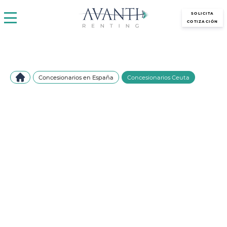
avantirenting.es
SOLICITA
COTIZACIÓN
Concesionarios en España
Concesionarios Ceuta