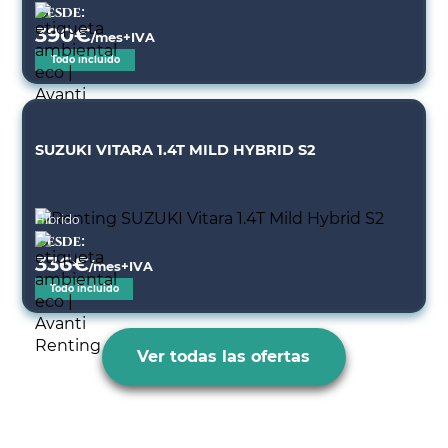
Desde:
390
€
/mes+IVA
Todo incluido
SUZUKI VITARA 1.4T MILD HYBRID S2
Híbrido
Desde:
336
€
/mes+IVA
Todo incluido
Ver todas las ofertas