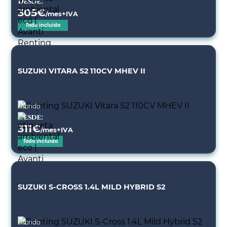
Desde:
305
€
/mes+IVA
Todo incluido
SUZUKI VITARA S2 110CV MHEV II
Híbrido
Desde:
311
€
/mes+IVA
Todo incluido
SUZUKI S-CROSS 1.4L MILD HYBRID S2
Híbrido