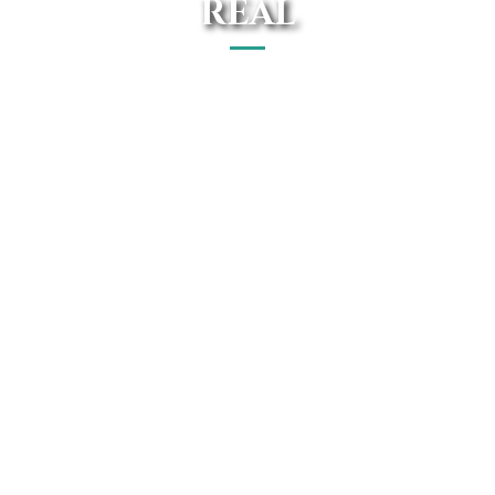
REAL
El mejor concesionario Volvo en Ciudad Real está en
Avanti Renting. Disfruta de forma On-line de las mejores
ofertas del mercado.