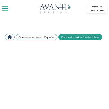
avantirenting.es
SOLICITA
COTIZACIÓN
Concesionarios en España
Concesionarios Ciudad Real