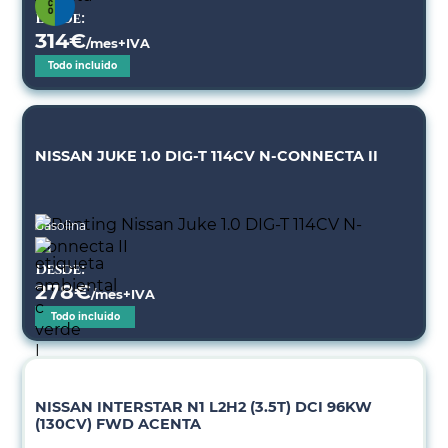
Desde:
314
€
/mes+IVA
Todo incluido
NISSAN JUKE 1.0 DIG-T 114CV N-CONNECTA II
Gasolina
Desde:
278
€
/mes+IVA
Todo incluido
NISSAN INTERSTAR N1 L2H2 (3.5T) DCI 96KW
(130CV) FWD ACENTA