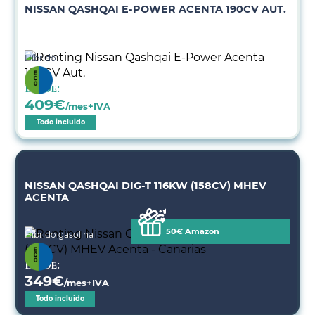
NISSAN QASHQAI E-POWER ACENTA 190CV AUT.
Híbrido
Desde:
409
€
/mes+IVA
Todo incluido
NISSAN QASHQAI DIG-T 116KW (158CV) MHEV
ACENTA
50€ Amazon
Híbrido gasolina
Desde:
349
€
/mes+IVA
Todo incluido