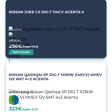
NISSAN JUKE 1.0 DIG-T 114CV ACENTA II
Gasolina
Desde:
256
€
/mes+IVA
Todo incluido
NISSAN QASHQAI 5P DIG-T 103KW (140CV) MHEV
12V 6MT 4×2 ACENTA
Híbrido gasolina
Desde:
323
€
/mes+IVA