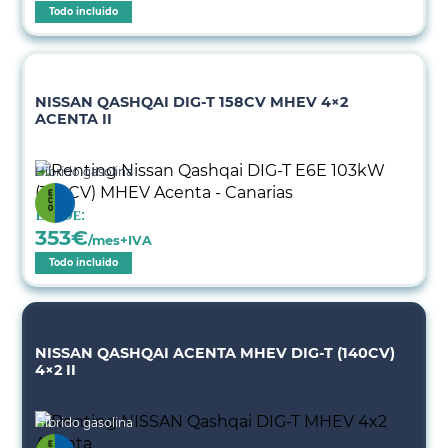
Todo incluido
NISSAN QASHQAI DIG-T 158CV MHEV 4×2
ACENTA II
Híbrido gasolina
Desde:
353
€
/mes+IVA
Todo incluido
NISSAN QASHQAI ACENTA MHEV DIG-T (140CV)
4×2 II
Híbrido gasolina