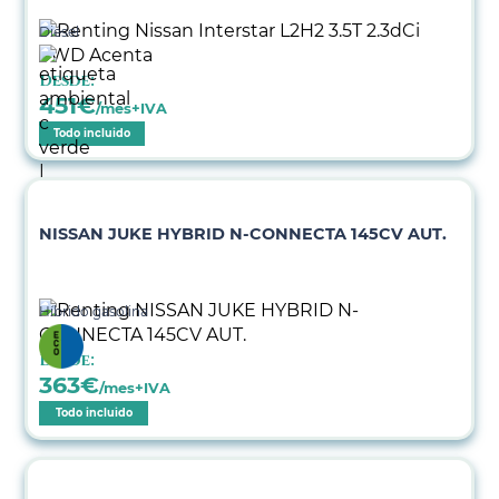
Diésel
Desde:
451
€
/mes+IVA
Todo incluido
NISSAN JUKE HYBRID N-CONNECTA 145CV AUT.
Híbrido gasolina
Desde:
363
€
/mes+IVA
Todo incluido