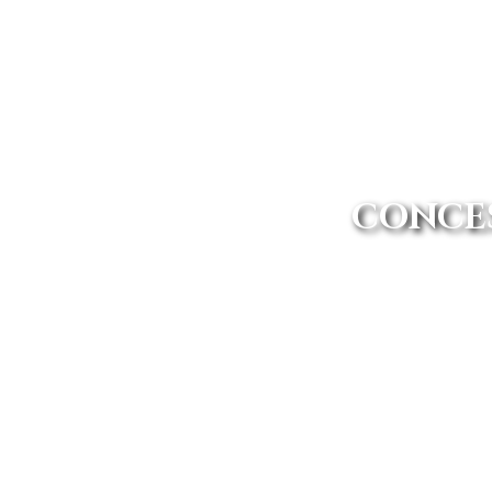
CONCES
En Avanti Renting te llevamos
Guadalajara más cercano. Adem