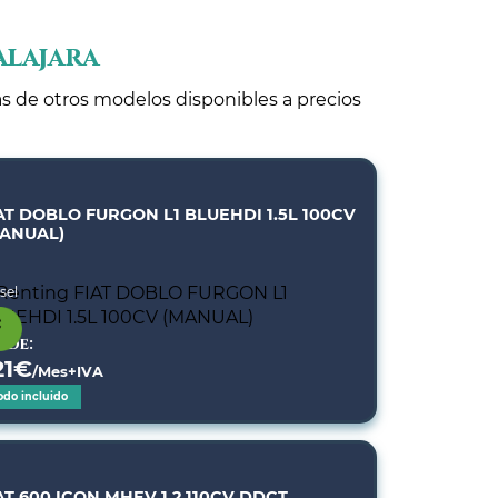
alajara
tas de otros modelos disponibles a precios
AT DOBLO FURGON L1 BLUEHDI 1.5L 100CV
ANUAL)
sel
sde:
21
€
/Mes+IVA
odo incluido
AT 600 ICON MHEV 1.2 110CV DDCT