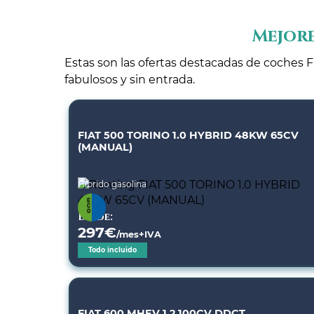
Mejore
Estas son las ofertas destacadas de coches Fi
fabulosos y sin entrada.
FIAT 500 TORINO 1.0 HYBRID 48KW 65CV
(MANUAL)
Híbrido gasolina
Desde:
297
€
/mes+IVA
Todo incluido
FIAT 600 MHEV 1.2 100CV DDCT