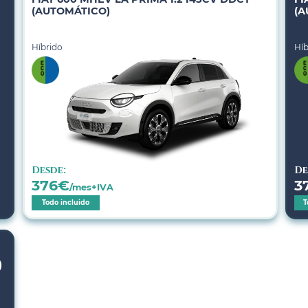
(AUTOMÁTICO)
(A
Híbrido
Híb
Desde:
De
376
€
3
/mes+IVA
Todo incluido
T
)