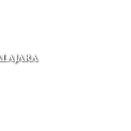
ALAJARA
cudir al concesionario Fiat en
onal para ofrecerte un renting