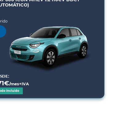
UTOMÁTICO)
rido
sde:
71
€
/mes+IVA
odo incluido