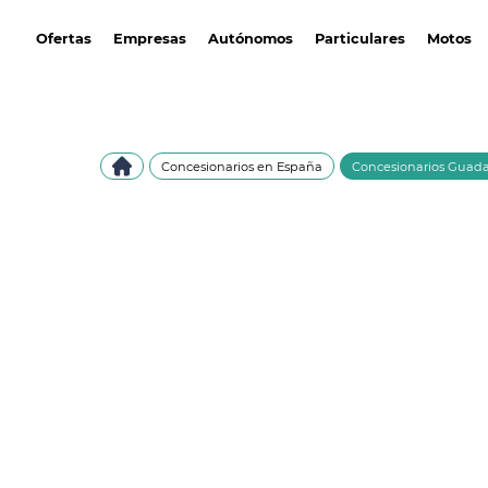
avantirenting.es
Ofertas
Empresas
Autónomos
Particulares
Motos
Concesionarios en España
Concesionarios Guada