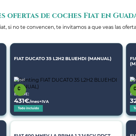
s ofertas de coches Fiat en Guad
at, si no te convencen, te invitamos a que veas las ofer
FIAT DUCATO 35 L2H2 BLUEHDI (MANUAL)
FI
(M
Diésel
Dié
Desde:
De
431
€
3
/mes+IVA
Todo incluido
T
FIAT 600 MHEV LA PRIMA 1.2 145CV DDCT
FI