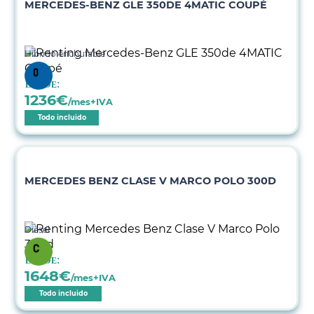
MERCEDES-BENZ GLE 350DE 4MATIC COUPÉ
Híbrido enchufable
Desde:
1236
€
/mes+IVA
Todo incluido
MERCEDES BENZ CLASE V MARCO POLO 300D
Diésel
Desde:
1648
€
/mes+IVA
Todo incluido