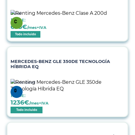
Diésel
Desde:
695
€
/mes+IVA
Todo incluido
MERCEDES-BENZ GLE 350DE TECNOLOGÍA
HÍBRIDA EQ
Híbrido diésel
Desde:
1236
€
/mes+IVA
Todo incluido