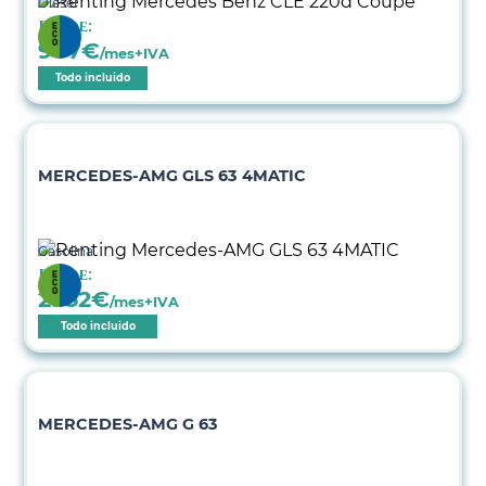
Diésel
Desde:
907
€
/mes+IVA
Todo incluido
MERCEDES-AMG GLS 63 4MATIC
Gasolina
Desde:
2952
€
/mes+IVA
Todo incluido
MERCEDES-AMG G 63