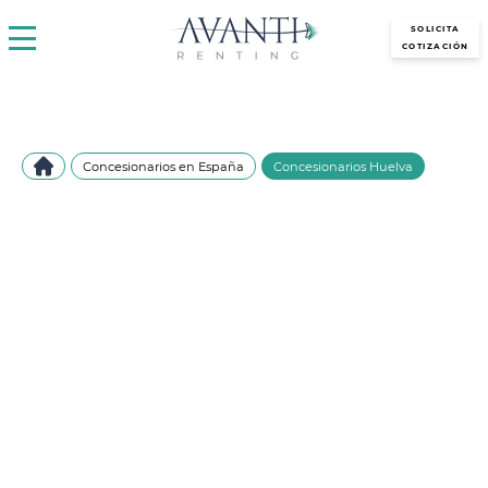
avantirenting.es
SOLICITA
COTIZACIÓN
Concesionarios en España
Concesionarios Huelva